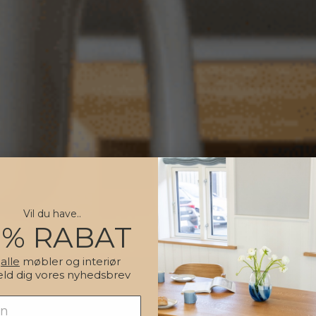
Vil du have..
0% RABAT
å
alle
møbler og interiør
eld dig vores nyhedsbrev