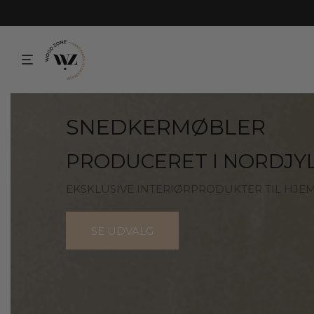
SNEDKERMØBLER
PRODUCERET I NORDJY
EKSKLUSIVE INTERIØRPRODUKTER TIL HJE
SE UDVALG