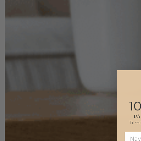
1
P
Tilm