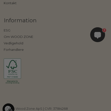
Kontakt
Information
1
ESG
Om WOOD ZONE
Vedligehold
Forhandlere
©
2026
Wood Zone ApS | CVR: 37184268