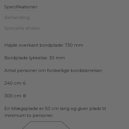
Det, der virkelig skiller sig ud ved dette spisebord, er
Specifikationer
det raffinerede understel. De fire firkantede ben er let
skråtstillede, hvilket skaber en interessant dynamik og
Behandling
tilføjer en følelse af lethed til det samlede design.
Specielle ønsker
Denne subtile detalje giver bordet et moderne præg
uden at gå på kompromis med stabiliteten. De
skråtstillede ben bidrager ikke kun til æstetikken, men
Højde overkant bordplade: 730 mm
skaber også en visuel balance, som gør bordet
elegant, uden at det virker tungt eller klodset i
Bordplade tykkelse: 30 mm
indretningen.
Antal personer om forskellige bordstørrelser:
Med sit rene og enkle design passer spisebordet i træ
perfekt ind i både moderne og klassiske hjem. Det
240 cm: 6
rektangulære format gør det ideelt til både store og
300 cm: 8
små spiseområder, hvor det kan fungere som det
centrale samlingspunkt for familien. Spisebordet er
En tillægsplade er 50 cm lang og giver plads til
ikke kun smukt, men også funktionelt – til særlige,
minimum to personer.
festlige begivenheder kan bordet udvides med op til
to tillægsplader, som enten kan tilkøbes i samme
materiale som bordet eller sort MDF.