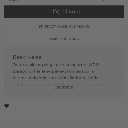
Tilføj til kurv
FRI FRAGT V/KØB OVER 800 KR.
SIKKER BETALING
Dette slanke og elegante rektangulære WZ.10
spisebord i træ er en perfekt kombination af
minimalistisk design og solidt håndværk. Både
bordpladen og understellet er lavet af massivt træ,
Læs mere
hvilket giver bordet en robusthed, der sikrer lang
levetid, samtidig med at det bevarer sit enkle og
stilfulde udtryk. Træets naturlige åretegninger og
struktur tilføjer en organisk varme til bordet, som gør
det til et centralt og unikt element i ethvert rum.