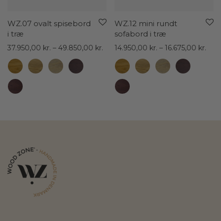
WZ.07 ovalt spisebord
WZ.12 mini rundt
i træ
sofabord i træ
Prisinterval:
Prisi
37.950,00
kr.
–
49.850,00
kr.
14.950,00
kr.
–
16.675,00
kr.
37.950,00 kr.
14.9
til
til
49.850,00 kr.
16.6