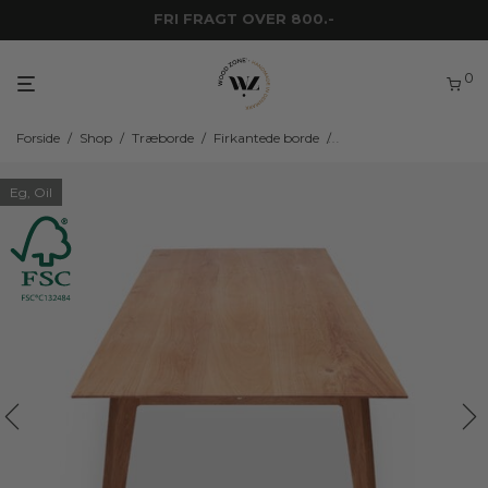
DANSKPRODUCEREDE SNEDKERMØBLER
0
Forside
/
Shop
/
Træborde
/
Firkantede borde
/
Firkantede borde i eget
Eg, Oil