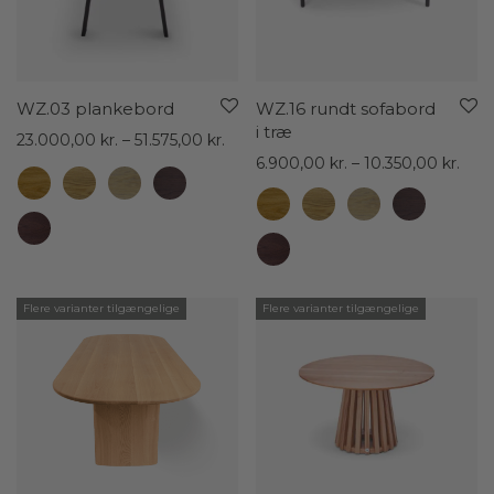
WZ.03 plankebord
WZ.16 rundt sofabord
i træ
Prisinterval:
23.000,00
kr.
–
51.575,00
kr.
23.000,00 kr.
Prisi
6.900,00
kr.
–
10.350,00
kr.
til
6.90
51.575,00 kr.
til
10.3
Flere varianter tilgængelige
Flere varianter tilgængelige