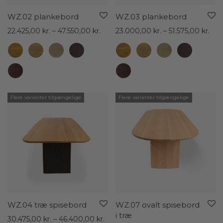
WZ.02 plankebord
WZ.03 plankebord
Prisinterval:
Pris
22.425,00
kr.
–
47.550,00
kr.
23.000,00
kr.
–
51.575,00
kr.
22.425,00 kr.
23.
til
til
47.550,00 kr.
51.5
Flere varianter tilgængelige
Flere varianter tilgængelige
WZ.04 træ spisebord
WZ.07 ovalt spisebord
i træ
Prisinterval:
30.475,00
kr.
–
46.400,00
kr.