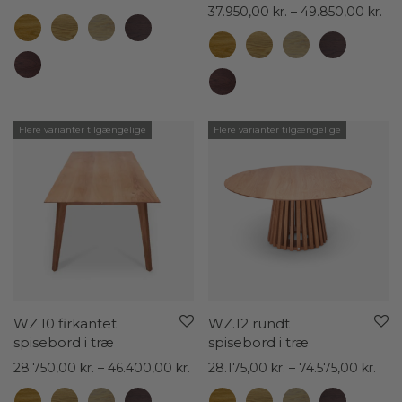
30.475,00 kr.
Pri
37.950,00
kr.
–
49.850,00
kr.
til
37.
46.400,00 kr.
til
49.
Flere varianter tilgængelige
Flere varianter tilgængelige
WZ.10 firkantet
WZ.12 rundt
spisebord i træ
spisebord i træ
Prisinterval:
Pris
28.750,00
kr.
–
46.400,00
kr.
28.175,00
kr.
–
74.575,00
kr.
28.750,00 kr.
28.1