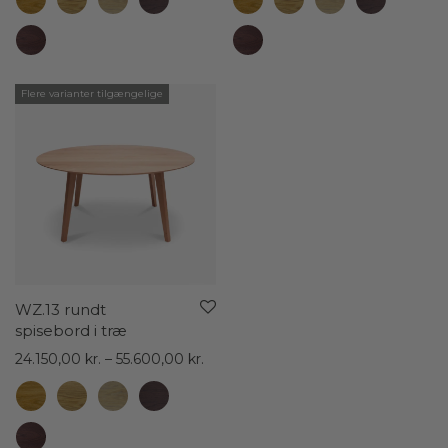
til
til
46.400,00 kr.
74.5
Flere varianter tilgængelige
WZ.13 rundt
spisebord i træ
Prisinterval:
24.150,00
kr.
–
55.600,00
kr.
24.150,00 kr.
til
55.600,00 kr.