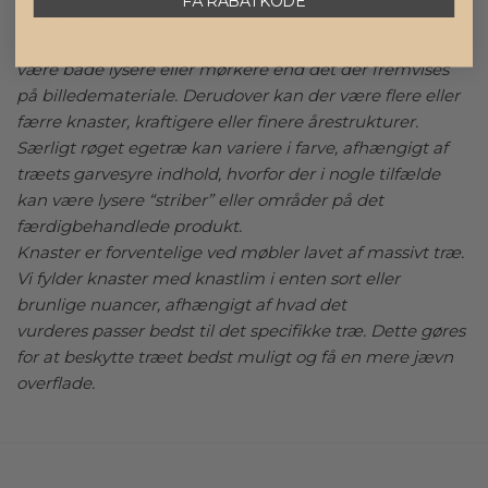
råmateriale.
Det må derfor forventes at det bestilte produkt kan
være både lysere eller mørkere end det der fremvises
på billedemateriale. Derudover kan der være flere eller
færre knaster, kraftigere eller finere årestrukturer.
Særligt røget egetræ kan variere i farve, afhængigt af
træets garvesyre indhold, hvorfor der i nogle tilfælde
kan være lysere “striber” eller områder på det
færdigbehandlede produkt.
Knaster er forventelige ved møbler lavet af massivt træ.
Vi fylder knaster med knastlim i enten sort eller
brunlige nuancer, afhængigt af hvad det
vurderes passer bedst til det specifikke træ. Dette gøres
for at beskytte træet bedst muligt og få en mere jævn
overflade.