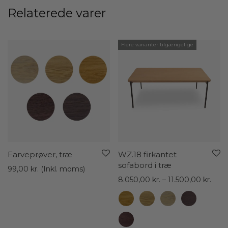
Relaterede varer
Flere varianter tilgængelige
Farveprøver, træ
WZ.18 firkantet
sofabord i træ
99,00
kr.
(Inkl. moms)
Prisi
8.050,00
kr.
–
11.500,00
kr.
8.05
til
11.50