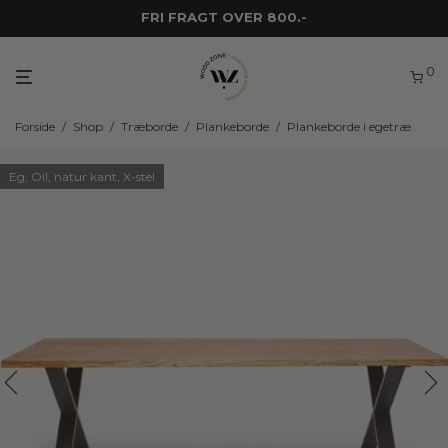
FRI FRAGT OVER 800.-
0
Forside
/
Shop
/
Træborde
/
Plankeborde
/
Plankeborde i egetræ
/
WZ
Eg, Oil, natur kant, X-stel