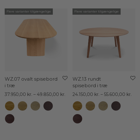
Flere varianter tilgængelige
Flere varianter tilgængelige
WZ.07 ovalt spisebord
WZ.13 rundt
i træ
spisebord i træ
Prisinterval:
Pris
37.950,00
kr.
–
49.850,00
kr.
24.150,00
kr.
–
55.600,00
kr.
37.950,00 kr.
24.1
til
til
49.850,00 kr.
55.6