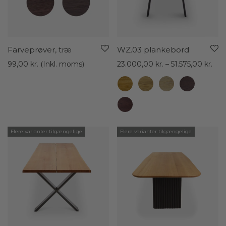
Farveprøver, træ
WZ.03 plankebord
Pris
99,00
kr.
(Inkl. moms)
23.000,00
kr.
–
51.575,00
kr.
23.
til
51.5
Flere varianter tilgængelige
Flere varianter tilgængelige