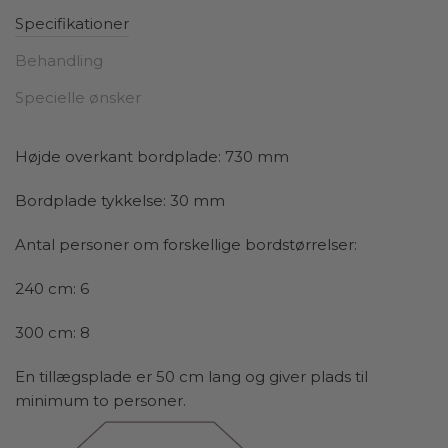
Det, der virkelig skiller sig ud ved dette spisebord, er
Specifikationer
det raffinerede understel. De fire firkantede ben er let
skråtstillede, hvilket skaber en interessant dynamik og
Behandling
tilføjer en følelse af lethed til det samlede design.
Specielle ønsker
Denne subtile detalje giver bordet et moderne præg
uden at gå på kompromis med stabiliteten. De
skråtstillede ben bidrager ikke kun til æstetikken, men
Højde overkant bordplade: 730 mm
skaber også en visuel balance, som gør bordet
elegant, uden at det virker tungt eller klodset i
Bordplade tykkelse: 30 mm
indretningen.
Antal personer om forskellige bordstørrelser:
Med sit rene og enkle design passer spisebordet i træ
perfekt ind i både moderne og klassiske hjem. Det
240 cm: 6
rektangulære format gør det ideelt til både store og
300 cm: 8
små spiseområder, hvor det kan fungere som det
centrale samlingspunkt for familien. Spisebordet er
En tillægsplade er 50 cm lang og giver plads til
ikke kun smukt, men også funktionelt – til særlige,
minimum to personer.
festlige begivenheder kan bordet udvides med op til
to tillægsplader, som enten kan tilkøbes i samme
materiale som bordet eller sort MDF.