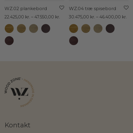
WZ.02 plankebord
WZ.04 træ spisebord
Prisinterval:
Pri
22.425,00
kr.
–
47.550,00
kr.
30.475,00
kr.
–
46.400,00
kr.
22.425,00 kr.
30.
til
til
47.550,00 kr.
46.
Kontakt