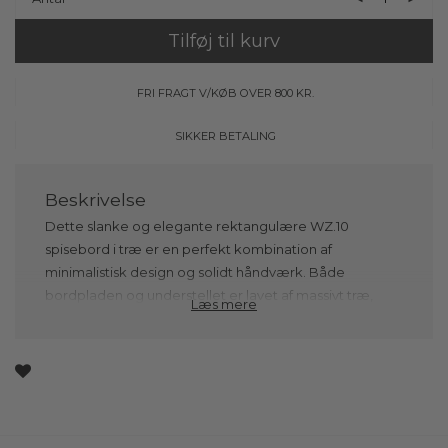
Tilføj til kurv
FRI FRAGT V/KØB OVER 800 KR.
SIKKER BETALING
Dette slanke og elegante rektangulære WZ.10
spisebord i træ er en perfekt kombination af
minimalistisk design og solidt håndværk. Både
bordpladen og understellet er lavet af massivt træ,
Læs mere
hvilket giver bordet en robusthed, der sikrer lang
levetid, samtidig med at det bevarer sit enkle og
stilfulde udtryk. Træets naturlige åretegninger og
struktur tilføjer en organisk varme til bordet, som gør
det til et centralt og unikt element i ethvert rum.