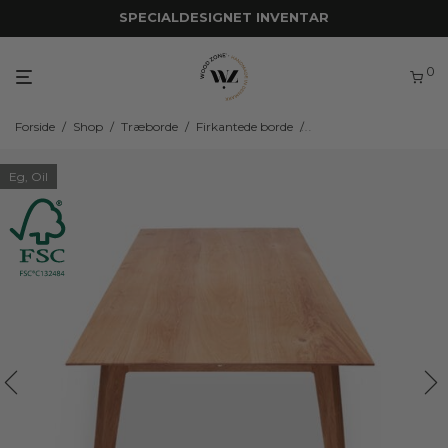
SPECIALDESIGNET INVENTAR
0
Forside
/
Shop
/
Træborde
/
Firkantede borde
/
Firkantede borde i eget
Eg, Oil