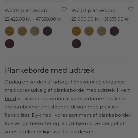
WZ.02 plankebord
WZ.03 plankebord
Prisinterval:
Pris
22.425,00
kr.
–
47.550,00
kr.
23.000,00
kr.
–
51.575,00
kr.
22.425,00 kr.
23.
til
til
47.550,00 kr.
51.5
Plankeborde med udtræk
Opdag en verden af udsøgt håndværk og elegance
med vores udvalg af plankeborde med udtræk. Hvert
bord
er skabt med omhu af vores erfarne snedkere,
og kombinerer enestående design med praktisk
fleksibilitet. Dyk ned i vores sortiment af plankeborde i
forskellige træsorter og lad dit hjem blive beriget af
vores genkendelige kvalitet og design.