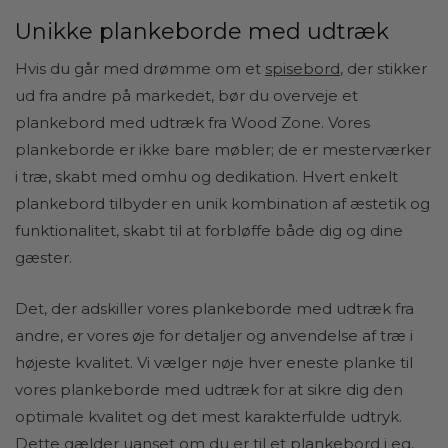
Unikke plankeborde med udtræk
Hvis du går med drømme om et
spisebord
, der stikker
ud fra andre på markedet, bør du overveje et
plankebord med udtræk fra Wood Zone. Vores
plankeborde er ikke bare møbler; de er mesterværker
i træ, skabt med omhu og dedikation. Hvert enkelt
plankebord tilbyder en unik kombination af æstetik og
funktionalitet, skabt til at forbløffe både dig og dine
gæster.
Det, der adskiller vores plankeborde med udtræk fra
andre, er vores øje for detaljer og anvendelse af træ i
højeste kvalitet. Vi vælger nøje hver eneste planke til
vores plankeborde med udtræk for at sikre dig den
optimale kvalitet og det mest karakterfulde udtryk.
Dette gælder uanset om du er til et plankebord i eg,