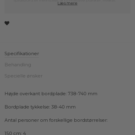
spisebord er fremstillet af to massive planker, hvilket
Læs mere
giver det en robust og naturlig udstråling.
Ingen træer er ens, hvorfor hver enkelt bordplade også
er helt unik. Dette gør sig synligt gennem træets årer
og strukturer, som sammen skaber en smuk variation,
som kun naturlige materialer kan levere.
Specifikationer
Designet er tidløst og tilpasset moderne og klassiske
hjem. På trods af dette har du ydermere muligheden
Behandling
for at gøre spisebordet i træ helt dit eget gennem
Specielle ønsker
personlige valg af stel, kantprofil, materiale og
overfladebehandling. Så lige meget hvad du
foretrækker, er valget dit.
Højde overkant bordplade: 738-740 mm
Hvis du har brug for ekstra plads til gæster eller
Bordplade tykkelse: 38-40 mm
familiebegivenheder, kan du tilvælge tillægsplader for
at udvide plankebordet. Vær dog opmærksom på, at
Antal personer om forskellige bordstørrelser:
vi ikke kan garantere, at tillægspladerne fremstilles af
150 cm: 4
samme træstykke som bordpladen, hvilket kan give en