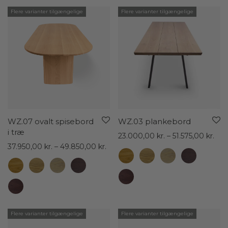
Flere varianter tilgængelige
Flere varianter tilgængelige
WZ.07 ovalt spisebord
WZ.03 plankebord
i træ
Pris
23.000,00
kr.
–
51.575,00
kr.
Prisinterval:
23.
37.950,00
kr.
–
49.850,00
kr.
37.950,00 kr.
til
til
51.5
49.850,00 kr.
Flere varianter tilgængelige
Flere varianter tilgængelige