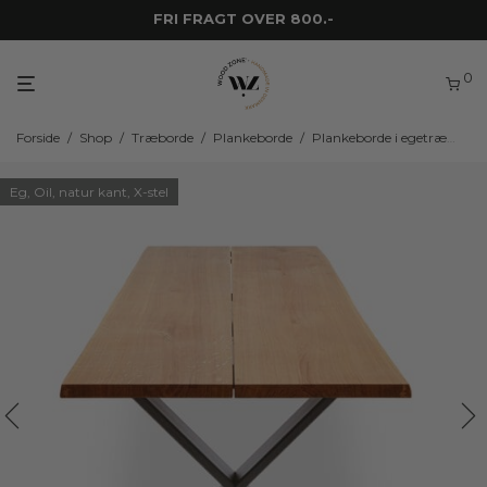
DANSKPRODUCEREDE SNEDKERMØBLER
FRI FRAGT OVER 800.-
0
Forside
/
Shop
/
Træborde
/
Plankeborde
/
Plankeborde i egetræ
/
WZ
Eg, Oil, natur kant, X-stel