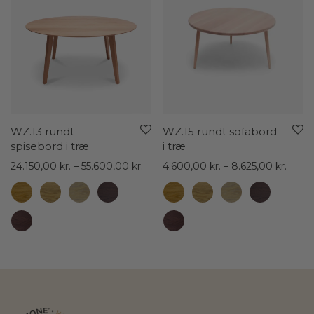
WZ.13 rundt
WZ.15 rundt sofabord
spisebord i træ
i træ
Prisinterval:
Prisin
24.150,00
kr.
–
55.600,00
kr.
4.600,00
kr.
–
8.625,00
kr.
24.150,00 kr.
4.600
til
til
55.600,00 kr.
8.625,