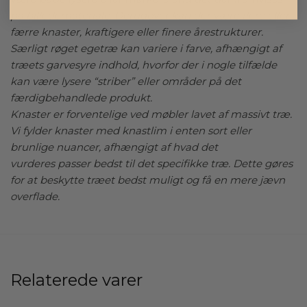
på billedemateriale. Derudover kan der være flere eller
færre knaster, kraftigere eller finere årestrukturer.
Særligt røget egetræ kan variere i farve, afhængigt af
træets garvesyre indhold, hvorfor der i nogle tilfælde
kan være lysere “striber” eller områder på det
færdigbehandlede produkt.
Knaster er forventelige ved møbler lavet af massivt træ.
Vi fylder knaster med knastlim i enten sort eller
brunlige nuancer, afhængigt af hvad det
vurderes passer bedst til det specifikke træ. Dette gøres
for at beskytte træet bedst muligt og få en mere jævn
overflade.
Relaterede varer