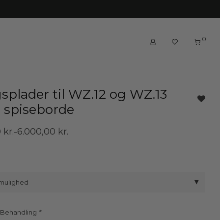
0
gsplader til WZ.12 og WZ.13
 spiseborde
0
kr.
6.000,00
kr.
–
mulighed
 Behandling