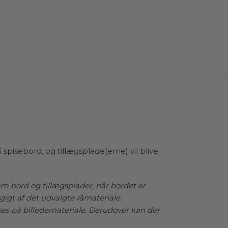
å et senere tidspunkt, såfremt du til en start har bestilt
 med udtræk.
yder også, at hvis du allerede har et WZ.12 eller WZ.13
rd fra Wood Zone, bør du kun købe tillægsplader, hvis dit
spisebord allerede er forberedt med et udtrækssystem. Hvis
rdet er klar til udtræk, kan du nemt tilføje en eller flere
plader for at skabe ekstra plads til dine gæster eller større
emiddage.
spladerne fås enten i samme materiale som dit runde
ord eller sort MDF. Så uanset om du vælger det varme,
ge udtryk fra massivt træ eller den moderne, sofistikerede
pisebord, og tillægsplade(erne) vil blive
DF, kan du være sikker på, at tillægspladerne er nøje
et din bordplade for at sikre en problemfri og æstetisk flot
else af dit spisebord. Tillægspladerne er hver 50 cm brede,
em bord og tillægsplader, når bordet er
 giver plads til minimum to personer mere ved spisebordet.
igt af det udvalgte råmateriale.
ses på billedemateriale. Derudover kan der
bestiller tillægsplader, skal du blot vælge den diameter,
cher dit spisebord. Vores team vil herefter sørge for at