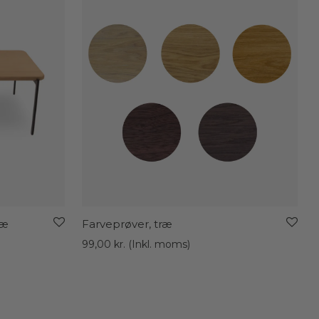
ræ
Farveprøver, træ
interval:
99,00
kr.
(Inkl. moms)
0,00 kr.
00,00 kr.