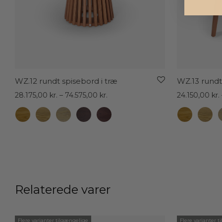
WZ.12 rundt spisebord i træ
WZ.13 rundt
Prisinterval:
28.175,00
kr.
–
74.575,00
kr.
24.150,00
kr.
28.175,00 kr.
til
74.575,00 kr.
Relaterede varer
Flere varianter tilgængelige
Flere varianter 