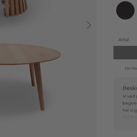
Antal
FRI FR
Vi ved 
begiven
har vi 
WZ.12 
tillæg
købe ti