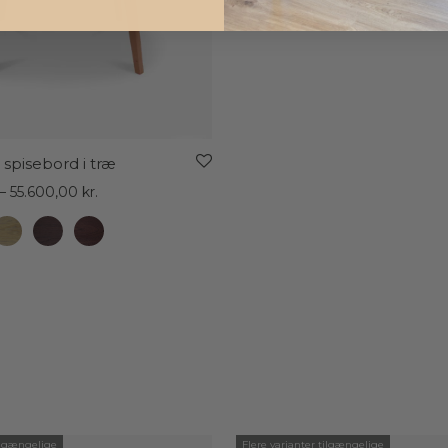
 spisebord i træ
Prisinterval:
–
55.600,00
kr.
24.150,00 kr.
til
55.600,00 kr.
tilgængelige
Flere varianter tilgængelige