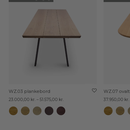
WZ.03 plankebord
WZ.07 ovalt
Prisinterval:
23.000,00
kr.
–
51.575,00
kr.
37.950,00
kr.
23.000,00 kr.
til
51.575,00 kr.