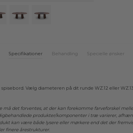
eller p
bordet
Det bet
spisebo
runde 
spisebo
tillægs
Specifikationer
Behandling
Specielle ønsker
famili
Tillæg
spiseb
naturli
pisebord. Vælg diameteren på dit runde WZ.12 eller WZ.13 s
sorte M
tilpass
forlæng
ræ må det forventes, at der kan forekomme farveforskel mell
hvilket
rdigbehandlede
produkter/komponenter i træ varierer, afhæng
rodukt kan være både lysere eller mørkere end det der fremvi
Når du 
ler finere årestrukturer.
som mat