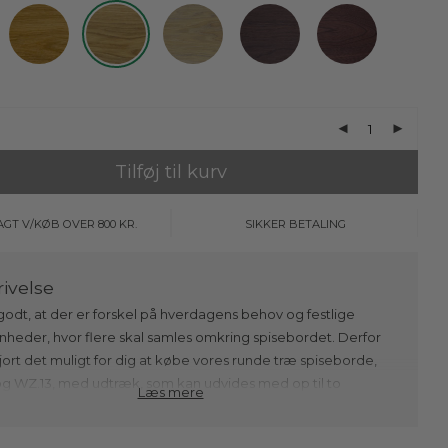
Tilføj til kurv
AGT V/KØB OVER 800 KR.
SIKKER BETALING
godt, at der er forskel på hverdagens behov og festlige
heder, hvor flere skal samles omkring spisebordet. Derfor
gjort det muligt for dig at købe vores runde træ spiseborde,
og WZ.13, med udtræk, som kan udvides med op til to
Læs mere
splader, hvornår end det passer dig. Du kan hermed enten
llægspladerne i det øjeblik, du køber et rundt spisebord