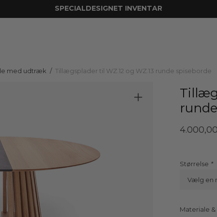
SPECIALDESIGNET INVENTAR
de med udtræk
/
Tillægsplader til WZ.12 og WZ.13 runde spiseborde
Tillæ
runde
4.000,0
Prisinterval:
4.000,00 kr.
til
6.000,00 kr.
Størrelse
Vælg en 
Materiale &