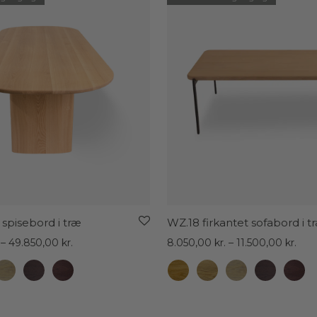
 spisebord i træ
WZ.18 firkantet sofabord i t
Prisinterval:
Pris
–
49.850,00
kr.
8.050,00
kr.
–
11.500,00
kr.
37.950,00 kr.
8.05
til
til
49.850,00 kr.
11.5