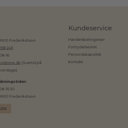
Kundeservice
Handelsbetingelser
 9900 Frederikshavn
Fortrydelsesret
258 2411
Persondatapolitik
08-16
Kontakt
odzone.dk
(Svartid på
hverdage)
bningstider:
08-15:30
 9900 Frederikshavn
KØB