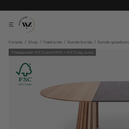
Forside
/
Shop
/
Træborde
/
Runde borde
/
Runde spisebor
Tillægsplader WZ.12 (sort MDF) + WZ.13 (eg, pure)