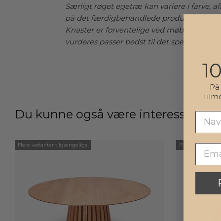
Særligt røget egetræ kan variere i farve, a
på det færdigbehandlede produkt.
Knaster er forventelige ved møbler lavet a
vurderes passer bedst til det specifikke tr
1
P
Tilm
Du kunne også være interesseret i
Flere varianter tilgængelige
Flere varianter 