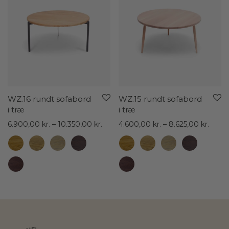
WZ.16 rundt sofabord
WZ.15 rundt sofabord
i træ
i træ
Prisinterval:
Prisin
6.900,00
kr.
–
10.350,00
kr.
4.600,00
kr.
–
8.625,00
kr.
6.900,00 kr.
4.600
til
til
10.350,00 kr.
8.625,