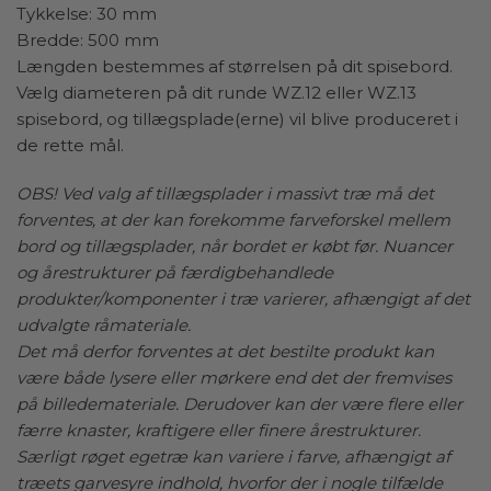
eller større familiemiddage.
Tykkelse: 30 mm
Bredde: 500 mm
Tillægspladerne fås enten i samme materiale som dit
Længden bestemmes af størrelsen på dit spisebord.
runde spisebord eller sort MDF. Så uanset om du
Vælg diameteren på dit runde WZ.12 eller WZ.13
vælger det varme, naturlige udtryk fra massivt træ eller
spisebord, og tillægsplade(erne) vil blive produceret i
den moderne, sofistikerede sorte MDF, kan du være
de rette mål.
sikker på, at tillægspladerne er nøje tilpasset din
bordplade for at sikre en problemfri og æstetisk flot
OBS! Ved valg af tillægsplader i massivt træ må det
forlængelse af dit spisebord. Tillægspladerne er hver
forventes, at der kan forekomme farveforskel mellem
50 cm brede, hvilket giver plads til minimum to
bord og tillægsplader, når bordet er købt før. Nuancer
personer mere ved spisebordet.
og årestrukturer på færdigbehandlede
produkter/komponenter i træ varierer, afhængigt af det
Når du bestiller tillægsplader, skal du blot vælge den
udvalgte råmateriale.
diameter, som matcher dit spisebord. Vores team vil
Det må derfor forventes at det bestilte produkt kan
herefter sørge for at lave tillægspladerne, så de passer
være både lysere eller mørkere end det der fremvises
til dimensionerne på dit runde spisebord. Denne
på billedemateriale. Derudover kan der være flere eller
fleksibilitet giver dig mulighed for at tilpasse bordet til
færre knaster, kraftigere eller finere årestrukturer.
dine behov, uanset om du har brug for mere plads til
Særligt røget egetræ kan variere i farve, afhængigt af
hverdagens måltider eller særlige lejligheder.
træets garvesyre indhold, hvorfor der i nogle tilfælde