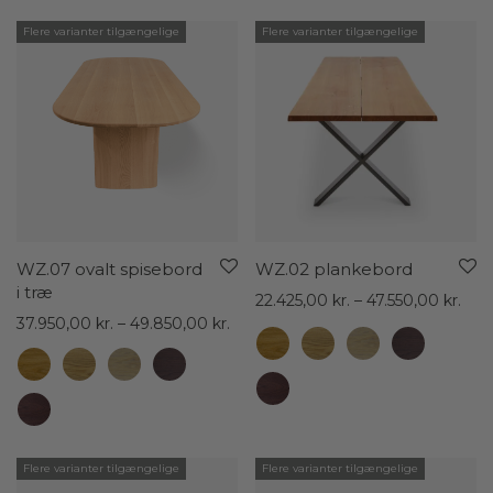
Flere varianter tilgængelige
Flere varianter tilgængelige
WZ.07 ovalt spisebord
WZ.02 plankebord
i træ
Pris
22.425,00
kr.
–
47.550,00
kr.
Prisinterval:
22.4
37.950,00
kr.
–
49.850,00
kr.
37.950,00 kr.
til
til
47.5
49.850,00 kr.
Flere varianter tilgængelige
Flere varianter tilgængelige