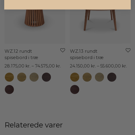
WZ.12 rundt
WZ.13 rundt
spisebord i træ
spisebord i træ
Prisinterval:
Pris
28.175,00
kr.
–
74.575,00
kr.
24.150,00
kr.
–
55.600,00
kr.
28.175,00 kr.
24.1
til
til
74.575,00 kr.
55.6
Relaterede varer