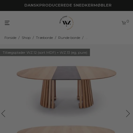
DANSKPRODUCEREDE SNEDKERMØBLER
0
Forside
/
Shop
/
Træborde
/
Runde borde
/
Runde spiseborde med udt
Tillægsplader WZ.12 (sort MDF) + WZ.13 (eg, pure)