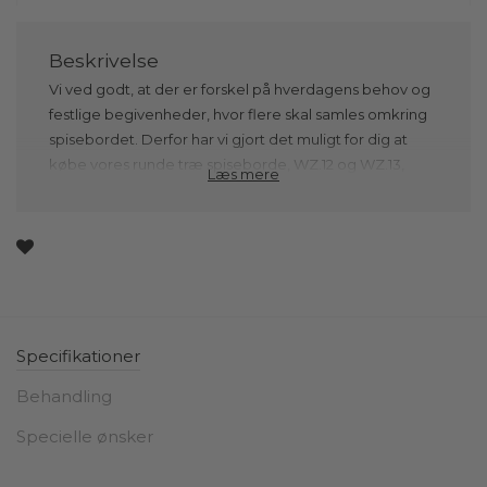
Vi ved godt, at der er forskel på hverdagens behov og
festlige begivenheder, hvor flere skal samles omkring
spisebordet. Derfor har vi gjort det muligt for dig at
købe vores runde træ spiseborde, WZ.12 og WZ.13,
Læs mere
med udtræk, som kan udvides med op til to
tillægsplader, hvornår end det passer dig. Du kan
hermed enten købe tillægspladerne i det øjeblik, du
køber et rundt spisebord eller på et senere tidspunkt,
såfremt du til en start har bestilt bordet med udtræk.
Det betyder også, at hvis du allerede har et WZ.12 eller
Specifikationer
WZ.13 spisebord fra Wood Zone, bør du kun købe
tillægsplader, hvis dit runde spisebord allerede er
Behandling
forberedt med et udtrækssystem. Hvis spisebordet er
Specielle ønsker
klar til udtræk, kan du nemt tilføje en eller flere
tillægsplader for at skabe ekstra plads til dine gæster