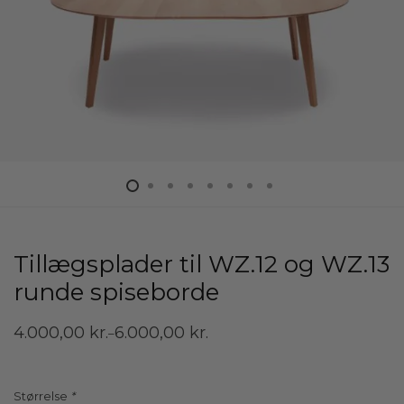
Tillægsplader til WZ.12 og WZ.13
runde spiseborde
4.000,00
kr.
6.000,00
kr.
–
Prisinterval:
4.000,00 kr.
til
6.000,00 kr.
Størrelse