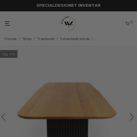
SPECIALDESIGNET INVENTAR
0
Forside
/
Shop
/
Træborde
/
Firkantede borde
/
Firkantede borde i eget
Eg, Oil