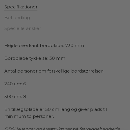
Under bordpladen finder du et stel lavet af sorte
Specifikationer
pulverlakerede stålrør, som tilfører en interessant
kontrast til det bløde træ. Det unikke design af stellet
Behandling
giver spisebordet et moderne, industrielt præg, som
Specielle ønsker
skaber en balance mellem rå styrke og naturlig
elegance. Det industrielle look fra stellet står i flot
harmoni med bordpladens varme og organiske
Højde overkant bordplade: 730 mm
former, hvilket gør dette træ spisebord til et alsidigt
valg, der passer til både moderne og klassiske
Bordplade tykkelse: 30 mm
indretninger.
Antal personer om forskellige bordstørrelser:
Det er ikke kun designet, der gør dette spisebord
særligt – det er også ekstremt holdbart. Træet er af høj
240 cm: 6
kvalitet og kan modstå hverdagens slid, mens stellet i
300 cm: 8
stål sikrer stabilitet og lang levetid. Denne kombination
af robuste materialer og unikt design gør bordet ideelt
En tillægsplade er 50 cm lang og giver plads til
til både formelle middage og hyggelige
minimum to personer.
hverdagsmåltider.
OBS! Nuancer og årestrukturer på færdigbehandlede