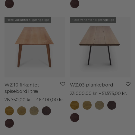
Flere varianter tilgængelige
Flere varianter tilgængelige
WZ.10 firkantet
WZ.03 plankebord
spisebord i træ
Pris
23.000,00
kr.
–
51.575,00
kr.
Prisinterval:
23.
28.750,00
kr.
–
46.400,00
kr.
28.750,00 kr.
til
til
51.5
46.400,00 kr.