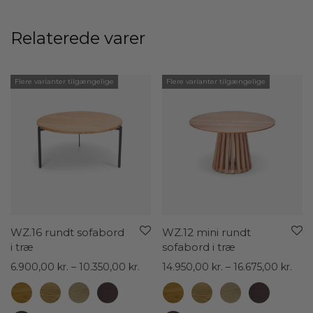
Relaterede varer
Flere varianter tilgængelige
Flere varianter tilgængelige
WZ.16 rundt sofabord
WZ.12 mini rundt
i træ
sofabord i træ
Prisinterval:
Prisi
6.900,00
kr.
–
10.350,00
kr.
14.950,00
kr.
–
16.675,00
kr.
6.900,00 kr.
14.9
til
til
10.350,00 kr.
16.6