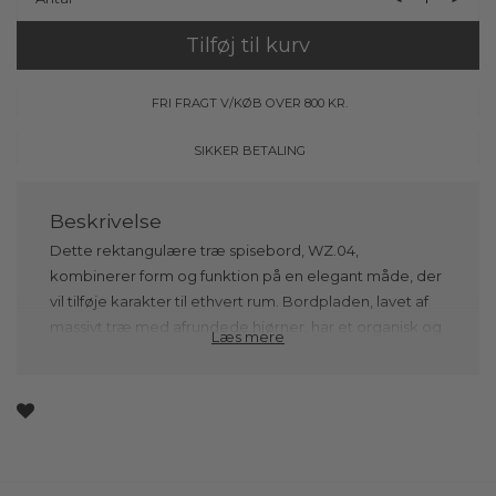
Tilføj til kurv
FRI FRAGT V/KØB OVER 800 KR.
SIKKER BETALING
Dette rektangulære træ spisebord, WZ.04,
kombinerer form og funktion på en elegant måde, der
vil tilføje karakter til ethvert rum. Bordpladen, lavet af
massivt træ med afrundede hjørner, har et organisk og
Læs mere
naturligt udtryk uanset om du vælger massivt egetræ,
røget eg eller valnød. De afrundede kanter giver
tilmed spisebordet et blødt og harmonisk look, der
skiller sig ud fra de mere traditionelle, kantede borde,
samtidig med at det er yderst praktisk i daglig brug.