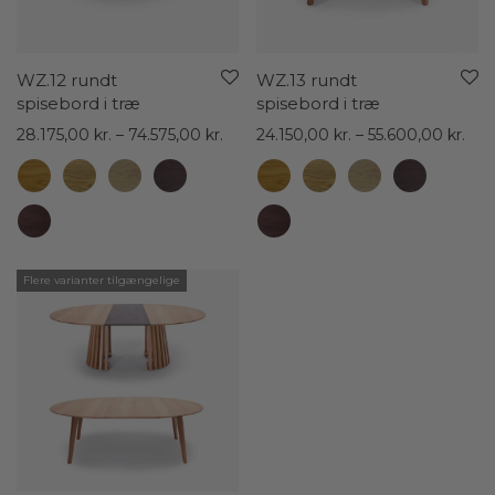
WZ.12 rundt
WZ.13 rundt
spisebord i træ
spisebord i træ
Prisinterval:
Pris
28.175,00
kr.
–
74.575,00
kr.
24.150,00
kr.
–
55.600,00
kr.
28.175,00 kr.
24.1
til
til
74.575,00 kr.
55.6
Flere varianter tilgængelige