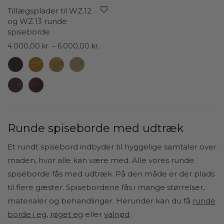
Tillægsplader til WZ.12
og WZ.13 runde
spiseborde
Prisinterval:
4.000,00
kr.
–
6.000,00
kr.
4.000,00 kr.
til
6.000,00 kr.
Runde spiseborde med udtræk
Et rundt spisebord indbyder til hyggelige samtaler over
maden, hvor alle kan være med. Alle vores runde
spiseborde fås med udtræk. På den måde er der plads
til flere gæster. Spisebordene fås i mange størrelser,
materialer og behandlinger. Herunder kan du få
runde
borde i eg
,
røget eg
eller
valnød
.