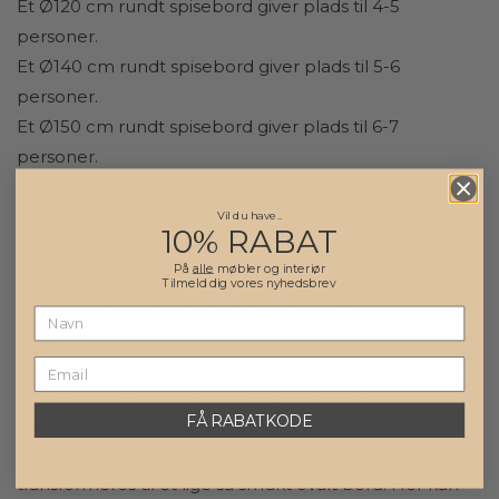
Et Ø120 cm rundt spisebord giver plads til 4-5
personer.
Et Ø140 cm rundt spisebord giver plads til 5-6
personer.
Et Ø150 cm rundt spisebord giver plads til 6-7
personer.
Et Ø160 cm rundt spisebord giver plads til 6-8
personer.
Vil du have..
10% RABAT
Et Ø180 cm rundt spisebord giver plads til 9-11
På
alle
møbler og interiør
personer.
Tilmeld dig vores nyhedsbrev
Et Ø200 cm rundt spisebord giver plads til 12-14
personer.
Til hvert
spisebord
kan du vælge en eller to
FÅ RABATKODE
tillægsplader, og hver plade giver plads til mindst to
ekstra personer. Dit runde spisebord kan dermed
transformeres til et lige så smukt ovalt bord. Her kan