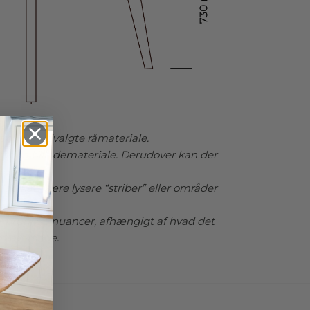
op til to tillægsplader, hvilket gør det ekstra praktisk til større
komster eller særlige lejligheder. Du kan vælge
pladerne i enten massivt træ, der matcher til bordets
le, for et ensartet og naturligt look eller i sort MDF for en
terende og moderne stil. Denne fleksibilitet gør træ
rdet til et alsidigt valg, som let kan tilpasses forskellige
ingsstile og funktioner i dit hjem.
om det står i køkkenet eller spisestuen, vil dette runde
 af det udvalgte råmateriale.
ord med sit enkle og elegante design skabe en indbydende
ses på billedemateriale. Derudover kan der
re. Det er ikke blot et praktisk møbel, men også et stilfuldt
nt, der vil løfte rummets æstetik og fungere som
ælde kan være lysere “striber” eller områder
gspunkt for mange hyggelige stunder.
ler brunlige nuancer, afhængigt af hvad det
n overflade.