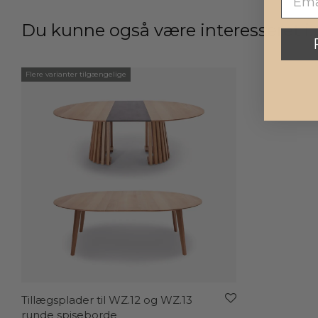
Du kunne også være interesseret i
Flere varianter tilgængelige
Tillægsplader til WZ.12 og WZ.13
runde spiseborde