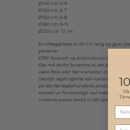
Ø140 cm: 5-6
Ø150 cm: 6-7
Ø160 cm: 6-8
Ø180 cm: 9-11
Ø200 cm: 12 -14
En tillægsplade er 50 cm lang og giver pl
personer.
OBS! Nuancer og årestrukturer på færdi
Det må derfor forventes at det bestilte p
være flere eller færre knaster, kraftigere el
1
Særligt røget egetræ kan variere i farve, a
på det færdigbehandlede produkt.
P
Knaster er forventelige ved møbler lavet a
Tilm
vurderes passer bedst til det specifikke tr