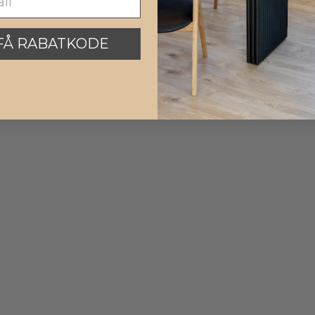
…
FÅ RABATKODE