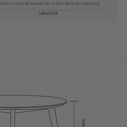
den er lavet af massivt træ, hvilket sikrer en robust og
 overflade, som bevarer sin naturlige skønhed over tid.
Læs mere
åretegninger og varme farvetoner tilfører bordet en
k kvalitet, der passer perfekt ind i både klassiske og
e hjem uanset om du vælger massivt egetræ, røget eg
alnød. Den runde form skaber tilmed en hyggelig og intim
re, som er ideel til samtaler og samlinger, hvor alle
 bordet kan føle sig inkluderet.
ellet består af fire firkantede ben, der er skråtstillede for at
isebordet et let og dynamisk udtryk. Denne designløsning
r ikke blot æstetisk værdi, men også stabilitet og balance til
 konstruktion. Kombinationen af det slanke stel og den
bordplade skaber en visuel harmoni, der gør spisebordet i
e elegant og funktionelt. De skråtstillede ben bryder med
ditionelle look og tilfører et moderne præg til spisebordets
ke runde form.
ordet kan tilpasses efter dine behov med muligheden for at