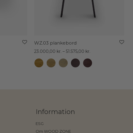
WZ.03 plankebord
sinterval:
Prisinterval:
23.000,00
kr.
–
51.575,00
kr.
.950,00 kr.
23.000,00 kr.
til
.850,00 kr.
51.575,00 kr.
Information
ESG
Om WOOD ZONE