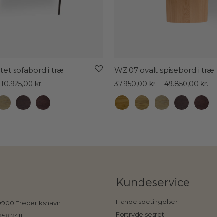
tet sofabord i træ
WZ.07 ovalt spisebord i træ
Prisinterval:
Pri
10.925,00
kr.
37.950,00
kr.
–
49.850,00
kr.
7.475,00 kr.
37
til
til
10.925,00 kr.
49
Kundeservice
Handelsbetingelser
 9900 Frederikshavn
Fortrydelsesret
258 2411