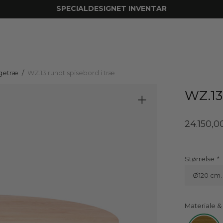
SPECIALDESIGNET INVENTAR
egetræ
/
WZ.13 rundt spisebord i træ
WZ.13
24.150,
Størrelse
Ø120 cm.
Materiale &