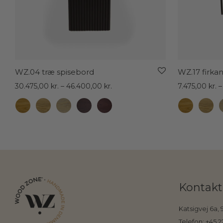
WZ.04 træ spisebord
WZ.17 firkan
Prisinterval:
30.475,00
kr.
–
46.400,00
kr.
7.475,00
kr.
–
30.475,00 kr.
til
46.400,00 kr.
Kontakt
Katsigvej 6a,
Telefon:
+45 2