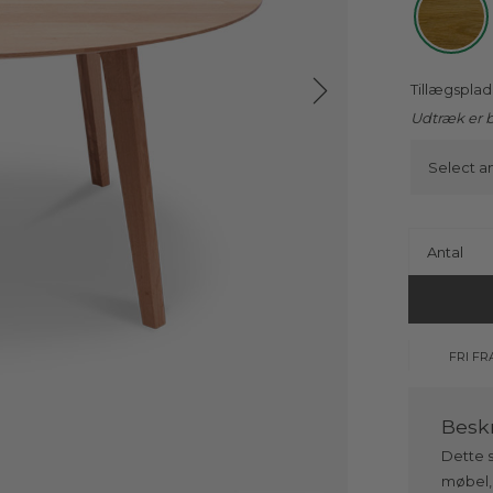
Tillægspla
Udtræk er b
Antal
FRI FR
Dette s
møbel,