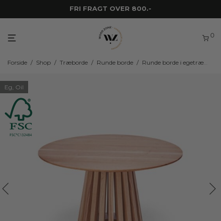
FRI FRAGT OVER 800.-
0
Forside
/
Shop
/
Træborde
/
Runde borde
/
Runde borde i egetræ
/
WZ
Eg, Oil