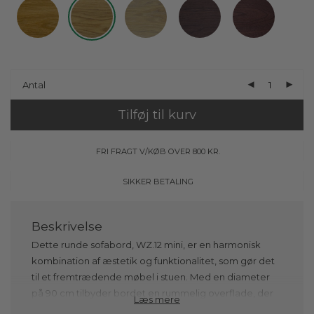
Antal
Tilføj til kurv
FRI FRAGT V/KØB OVER 800 KR.
SIKKER BETALING
Dette runde sofabord, WZ.12 mini, er en harmonisk
kombination af æstetik og funktionalitet, som gør det
til et fremtrædende møbel i stuen. Med en diameter
på 90 cm tilbyder bordet en rummelig overflade, der
Læs mere
er perfekt til alt fra kaffekopper og magasiner til