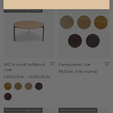
Flere varianter tilgængelige
WZ.16 rundt sofabord
Farveprøver, træ
i træ
99,00
kr.
(Inkl. moms)
Prisinterval:
6.900,00
kr.
–
10.350,00
kr.
6.900,00 kr.
til
10.350,00 kr.
Flere varianter tilgængelige
Flere varianter tilgængelige