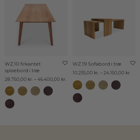
WZ.10 firkantet
WZ.19 Sofabord i træ
spisebord i træ
Prisi
10.235,00
kr.
–
24.150,00
kr.
Prisinterval:
10.2
28.750,00
kr.
–
46.400,00
kr.
28.750,00 kr.
til
til
24.1
46.400,00 kr.