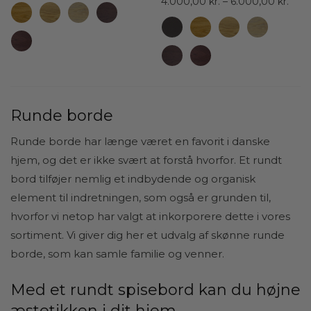
6.900,00 kr.
Prisi
4.000,00
kr.
–
6.000,00
kr.
til
4.00
10.350,00 kr.
til
6.00
Runde borde
Runde borde har længe været en favorit i danske
hjem, og det er ikke svært at forstå hvorfor. Et rundt
bord tilføjer nemlig et indbydende og organisk
element til indretningen, som også er grunden til,
hvorfor vi netop har valgt at inkorporere dette i vores
sortiment. Vi giver dig her et udvalg af skønne runde
borde, som kan samle familie og venner.
Med et rundt spisebord kan du højne
æstetikken i dit hjem