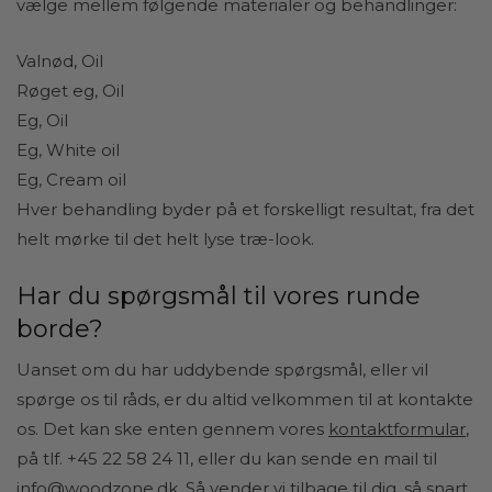
vælge mellem følgende materialer og behandlinger:
Valnød, Oil
Røget eg,
Oil
Eg,
Oil
Eg, White oil
Eg, Cream oil
Hver behandling byder på et forskelligt resultat, fra det
helt mørke til det helt lyse træ-look.
Har du spørgsmål til vores runde
borde?
Uanset om du har uddybende spørgsmål, eller vil
spørge os til råds, er du altid velkommen til at kontakte
os. Det kan ske enten gennem vores
kontaktformular
,
på tlf. +45 22 58 24 11, eller du kan sende en mail til
info@woodzone.dk
. Så vender vi tilbage til dig, så snart