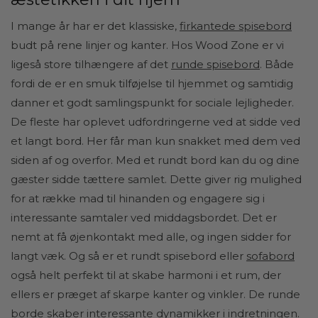
I mange år har er det klassiske,
firkantede spisebord
budt på rene linjer og kanter. Hos Wood Zone er vi
ligeså store tilhængere af det
runde spisebord
. Både
fordi de er en smuk tilføjelse til hjemmet og samtidig
danner et godt samlingspunkt for sociale lejligheder.
De fleste har oplevet udfordringerne ved at sidde ved
et langt bord. Her får man kun snakket med dem ved
siden af og overfor. Med et rundt bord kan du og dine
gæster sidde tættere samlet. Dette giver rig mulighed
for at række mad til hinanden og engagere sig i
interessante samtaler ved middagsbordet. Det er
nemt at få øjenkontakt med alle, og ingen sidder for
langt væk. Og så er et rundt spisebord eller
sofabord
også helt perfekt til at skabe harmoni i et rum, der
ellers er præget af skarpe kanter og vinkler. De runde
borde skaber interessante dynamikker i indretningen.