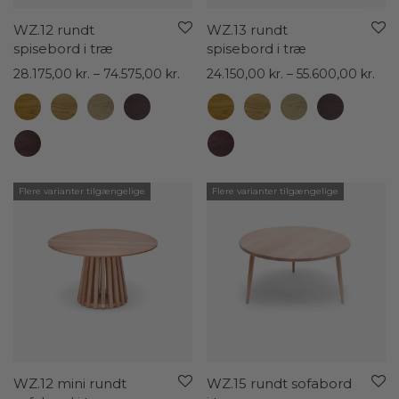
WZ.12 rundt
WZ.13 rundt
spisebord i træ
spisebord i træ
Prisinterval:
Pris
28.175,00
kr.
–
74.575,00
kr.
24.150,00
kr.
–
55.600,00
kr.
28.175,00 kr.
24.1
til
til
74.575,00 kr.
55.6
Flere varianter tilgængelige
Flere varianter tilgængelige
WZ.12 mini rundt
WZ.15 rundt sofabord