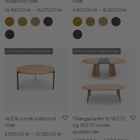
sofabord i træ
i træ
Prisinterval:
Prisin
14.950,00
kr.
–
16.675,00
kr.
4.600,00
kr.
–
8.625,00
kr.
14.950,00 kr.
4.600
til
til
16.675,00 kr.
8.625,
Flere varianter tilgængelige
Flere varianter tilgængelige
WZ.16 rundt sofabord
Tillægsplader til WZ.12
i træ
og WZ.13 runde
spiseborde
Prisinterval:
6.900,00
kr.
–
10.350,00
kr.