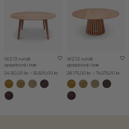
WZ.13 rundt
WZ.12 rundt
spisebord i træ
spisebord i træ
Prisinterval:
Pris
24.150,00
kr.
–
55.600,00
kr.
28.175,00
kr.
–
74.575,00
kr.
24.150,00 kr.
28.1
til
til
55.600,00 kr.
74.5