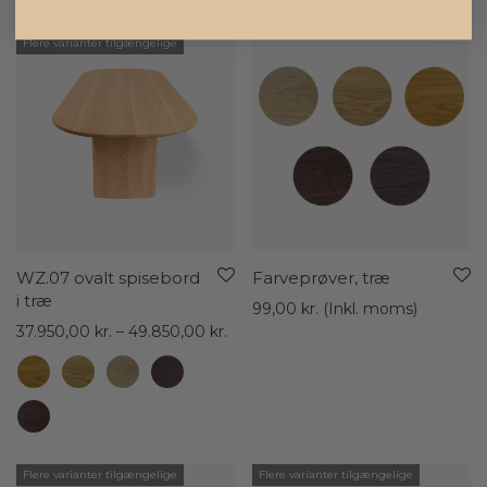
Flere varianter tilgængelige
WZ.07 ovalt spisebord
Farveprøver, træ
i træ
99,00
kr.
(Inkl. moms)
Prisinterval:
37.950,00
kr.
–
49.850,00
kr.
37.950,00 kr.
til
49.850,00 kr.
Flere varianter tilgængelige
Flere varianter tilgængelige