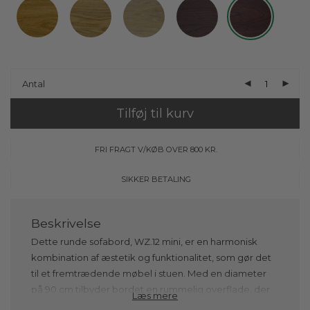
Antal
Tilføj til kurv
FRI FRAGT V/KØB OVER 800 KR.
SIKKER BETALING
Dette runde sofabord, WZ.12 mini, er en harmonisk
kombination af æstetik og funktionalitet, som gør det
til et fremtrædende møbel i stuen. Med en diameter
på 90 cm tilbyder bordet en rummelig overflade, der
Læs mere
er perfekt til alt fra kaffekopper og magasiner til