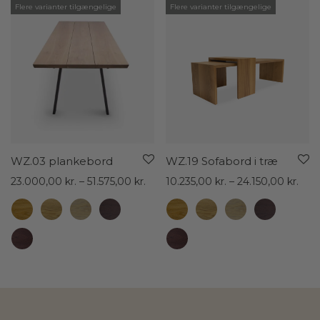
Flere varianter tilgængelige
Flere varianter tilgængelige
WZ.03 plankebord
WZ.19 Sofabord i træ
Prisinterval:
Prisi
23.000,00
kr.
–
51.575,00
kr.
10.235,00
kr.
–
24.150,00
kr.
23.000,00 kr.
10.2
til
til
51.575,00 kr.
24.1