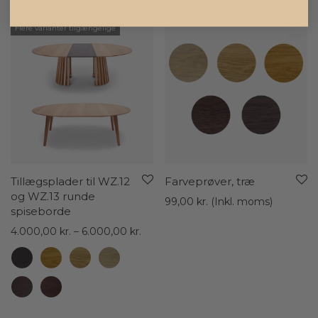
Flere varianter tilgængelige
Tillægsplader til WZ.12
Farveprøver, træ
og WZ.13 runde
99,00
kr.
(Inkl. moms)
spiseborde
Prisinterval:
4.000,00
kr.
–
6.000,00
kr.
4.000,00 kr.
til
6.000,00 kr.