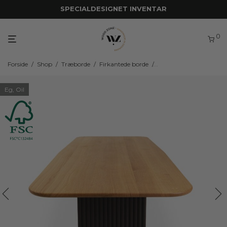
SPECIALDESIGNET INVENTAR
0
Forside
/
Shop
/
Træborde
/
Firkantede borde
/
Firkantede borde i eget
Eg, Oil