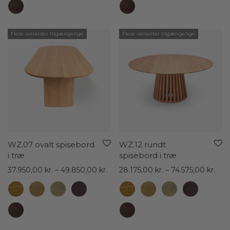
Flere varianter tilgængelige
Flere varianter tilgængelige
WZ.07 ovalt spisebord
WZ.12 rundt
i træ
spisebord i træ
Prisinterval:
Pris
37.950,00
kr.
–
49.850,00
kr.
28.175,00
kr.
–
74.575,00
kr.
37.950,00 kr.
28.1
til
til
49.850,00 kr.
74.5