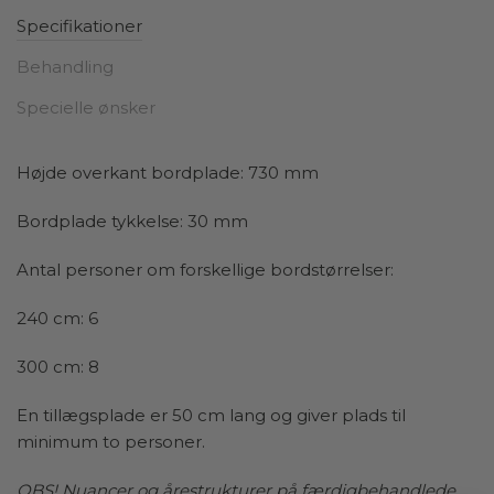
Under bordpladen finder du et stel lavet af sorte
Specifikationer
pulverlakerede stålrør, som tilfører en interessant
kontrast til det bløde træ. Det unikke design af stellet
Behandling
giver spisebordet et moderne, industrielt præg, som
Specielle ønsker
skaber en balance mellem rå styrke og naturlig
elegance. Det industrielle look fra stellet står i flot
harmoni med bordpladens varme og organiske
Højde overkant bordplade: 730 mm
former, hvilket gør dette træ spisebord til et alsidigt
valg, der passer til både moderne og klassiske
Bordplade tykkelse: 30 mm
indretninger.
Antal personer om forskellige bordstørrelser:
Det er ikke kun designet, der gør dette spisebord
særligt – det er også ekstremt holdbart. Træet er af høj
240 cm: 6
kvalitet og kan modstå hverdagens slid, mens stellet i
300 cm: 8
stål sikrer stabilitet og lang levetid. Denne kombination
af robuste materialer og unikt design gør bordet ideelt
En tillægsplade er 50 cm lang og giver plads til
til både formelle middage og hyggelige
minimum to personer.
hverdagsmåltider.
OBS! Nuancer og årestrukturer på færdigbehandlede