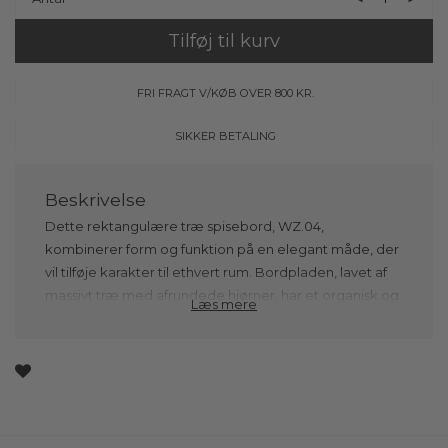
Tilføj til kurv
FRI FRAGT V/KØB OVER 800 KR.
SIKKER BETALING
Dette rektangulære træ spisebord, WZ.04,
kombinerer form og funktion på en elegant måde, der
vil tilføje karakter til ethvert rum. Bordpladen, lavet af
massivt træ med afrundede hjørner, har et organisk og
Læs mere
naturligt udtryk uanset om du vælger massivt egetræ,
røget eg eller valnød. De afrundede kanter giver
tilmed spisebordet et blødt og harmonisk look, der
skiller sig ud fra de mere traditionelle, kantede borde,
samtidig med at det er yderst praktisk i daglig brug.