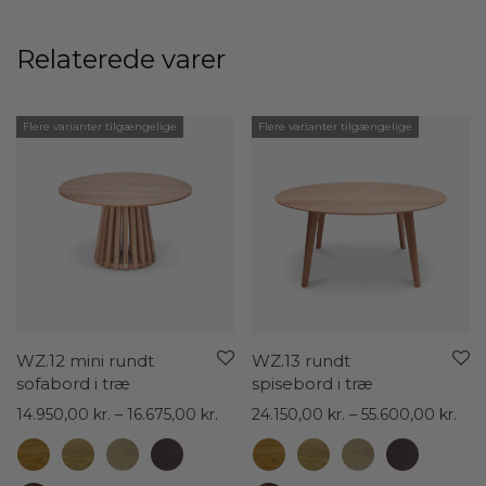
Relaterede varer
Flere varianter tilgængelige
Flere varianter tilgængelige
WZ.12 mini rundt
WZ.13 rundt
sofabord i træ
spisebord i træ
Prisinterval:
Pris
14.950,00
kr.
–
16.675,00
kr.
24.150,00
kr.
–
55.600,00
kr.
14.950,00 kr.
24.1
til
til
16.675,00 kr.
55.6