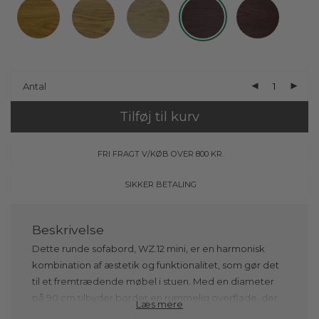
Antal
Tilføj til kurv
FRI FRAGT V/KØB OVER 800 KR.
SIKKER BETALING
Dette runde sofabord, WZ.12 mini, er en harmonisk
kombination af æstetik og funktionalitet, som gør det
til et fremtrædende møbel i stuen. Med en diameter
på 90 cm tilbyder bordet en rummelig overflade, der
Læs mere
er perfekt til alt fra kaffekopper og magasiner til