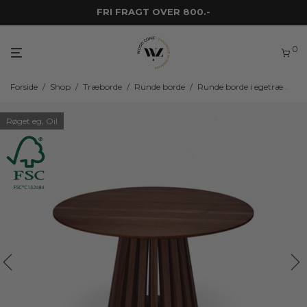
FRI FRAGT OVER 800.-
0
Forside
/
Shop
/
Træborde
/
Runde borde
/
Runde borde i egetræ
/
WZ
Røget eg, Oil