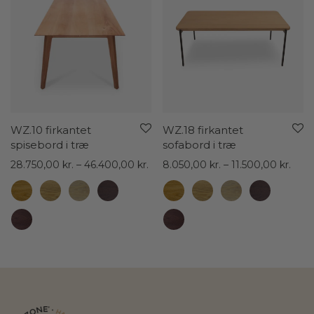
WZ.10 firkantet
WZ.18 firkantet
spisebord i træ
sofabord i træ
Prisinterval:
Prisi
28.750,00
kr.
–
46.400,00
kr.
8.050,00
kr.
–
11.500,00
kr.
28.750,00 kr.
8.05
til
til
46.400,00 kr.
11.50