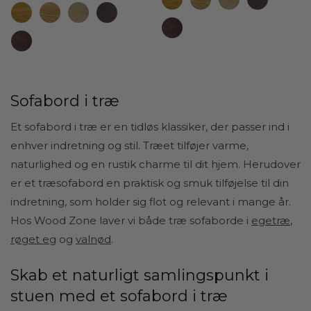
8.050,00 kr.
til
til
24.1
11.500,00 kr.
Sofabord i træ
Et sofabord i træ er en tidløs klassiker, der passer ind i
enhver indretning og stil. Træet tilføjer varme,
naturlighed og en rustik charme til dit hjem. Herudover
er et træsofabord en praktisk og smuk tilføjelse til din
indretning, som holder sig flot og relevant i mange år.
Hos Wood Zone laver vi både træ sofaborde i
egetræ
,
røget eg
og
valnød
.
Skab et naturligt samlingspunkt i
stuen med et sofabord i træ