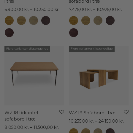
i træ
sofabord i træ
Prisinterval:
Prisin
6.900,00
kr.
–
10.350,00
kr.
7.475,00
kr.
–
10.925,00
kr.
6.900,00 kr.
7.475
til
til
10.350,00 kr.
10.92
Flere varianter tilgængelige
Flere varianter tilgængelige
WZ.18 firkantet
WZ.19 Sofabord i træ
sofabord i træ
Prisi
10.235,00
kr.
–
24.150,00
kr.
Prisinterval:
10.2
8.050,00
kr.
–
11.500,00
kr.