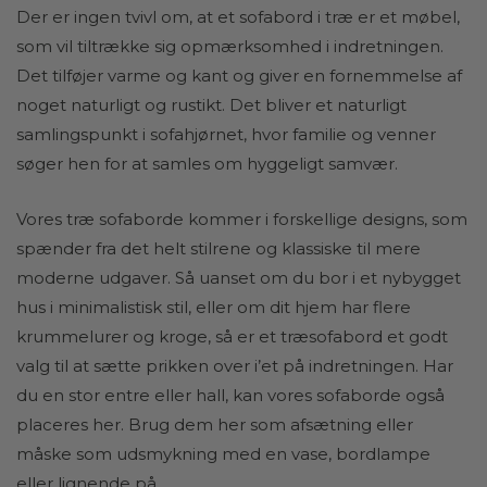
Der er ingen tvivl om, at et sofabord i træ er et møbel,
som vil tiltrække sig opmærksomhed i indretningen.
Det tilføjer varme og kant og giver en fornemmelse af
noget naturligt og rustikt. Det bliver et naturligt
samlingspunkt i sofahjørnet, hvor familie og venner
søger hen for at samles om hyggeligt samvær.
Vores træ sofaborde kommer i forskellige designs, som
spænder fra det helt stilrene og klassiske til mere
moderne udgaver. Så uanset om du bor i et nybygget
hus i minimalistisk stil, eller om dit hjem har flere
krummelurer og kroge, så er et træsofabord et godt
valg til at sætte prikken over i’et på indretningen. Har
du en stor entre eller hall, kan vores sofaborde også
placeres her. Brug dem her som afsætning eller
måske som udsmykning med en vase, bordlampe
eller lignende på.