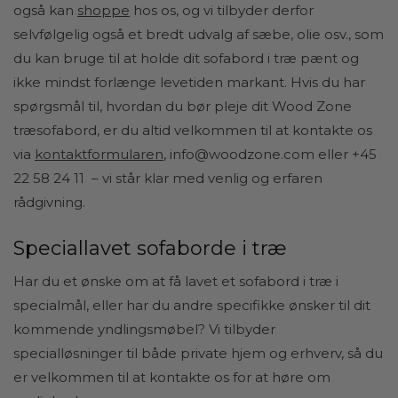
også kan
shoppe
hos os,
og vi tilbyder derfor
selvfølgelig også et bredt udvalg af sæbe, olie osv., som
du kan bruge til at holde dit sofabord i træ pænt og
ikke mindst forlænge levetiden markant. Hvis du har
spørgsmål til, hvordan du bør pleje dit Wood Zone
træsofabord, er du altid velkommen til at kontakte os
via
kontaktformularen
, info@woodzone.com eller +45
22 58 24 11 – vi står klar med venlig og erfaren
rådgivning.
Speciallavet sofaborde i træ
Har du et ønske om at få lavet et sofabord i træ i
specialmål, eller har du andre specifikke ønsker til dit
kommende yndlingsmøbel? Vi tilbyder
specialløsninger til både private hjem og erhverv, så du
er velkommen til at kontakte os for at høre om