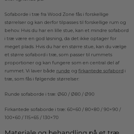
Sofaborde i træ fra Wood Zone fås i forskellige
størrelser og kan derfor tilpasses til forskellige rum og
behov. Hvis du har en lille stue, kan et mindre sofabord
i træ være en god løsning, da det ikke optager for
meget plads. Hvis du har en større stue, kan du vælge
et større sofabord i træ, som passer til rummets
proportioner og kan fungere som en central del af
rummet. Vi laver både
runde
og
firkantede sofabord
i
træ, som fås i følgende størrelser:
Runde sofaborde i træ: Ø60 / Ø80 / Ø90
Firkantede sofaborde i træ: 60×60 / 80×80 / 90×90 /
100×60 / 115×65 / 130×70
Materiale og behandling på et træ