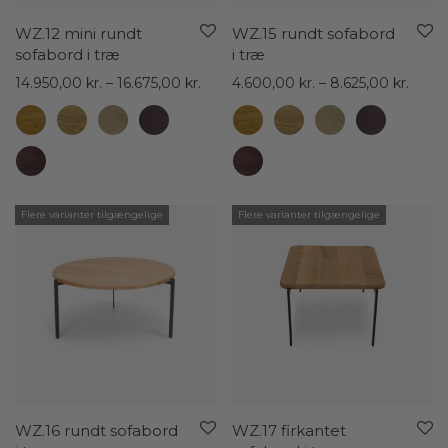
WZ.12 mini rundt
WZ.15 rundt sofabord
sofabord i træ
i træ
Prisinterval:
Prisin
14.950,00
kr.
–
16.675,00
kr.
4.600,00
kr.
–
8.625,00
kr.
14.950,00 kr.
4.600
til
til
16.675,00 kr.
8.625,
Flere varianter tilgængelige
Flere varianter tilgængelige
WZ.16 rundt sofabord
WZ.17 firkantet