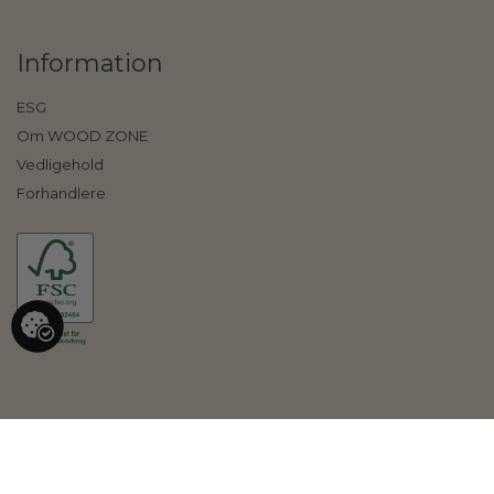
Information
ESG
Om WOOD ZONE
Vedligehold
Forhandlere
©
2026
Wood Zone ApS | CVR: 37184268