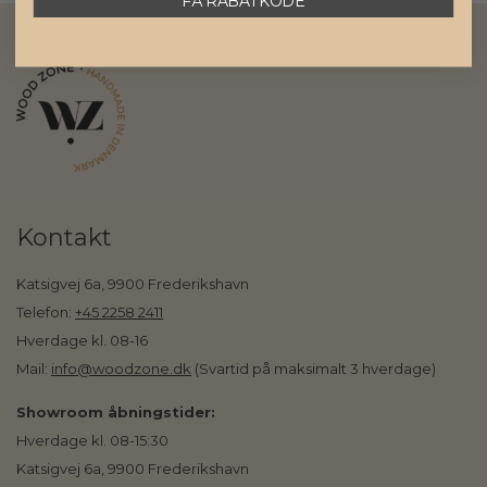
FÅ RABATKODE
Kontakt
Katsigvej 6a, 9900 Frederikshavn
Telefon:
+45 2258 2411
Hverdage kl. 08-16
Mail:
info@woodzone.dk
(Svartid på maksimalt 3 hverdage)
Showroom åbningstider:
Hverdage kl. 08-15:30
Katsigvej 6a, 9900 Frederikshavn