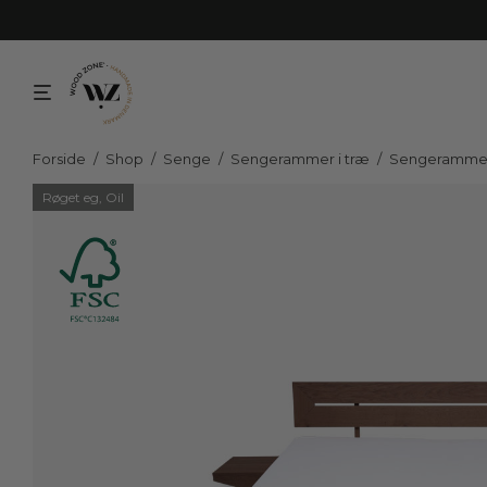
Forside
/
Shop
/
Senge
/
Sengerammer i træ
/
Sengerammer
Røget eg, Oil