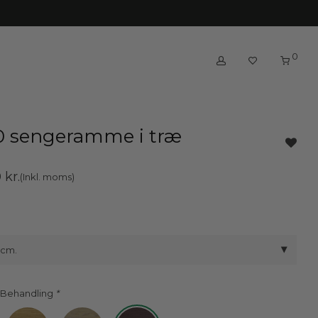
0
 sengeramme i træ
0
kr.
(Inkl. moms)
 cm.
 Behandling