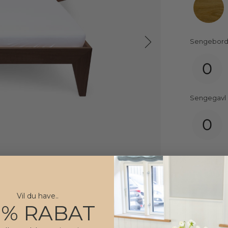
Sengebor
Sengegavl
Antal
Vil du have..
0% RABAT
FRI FR