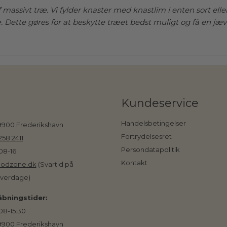
samme 
f massivt træ. Vi fylder knaster med knastlim i enten sort el
senger
æ. Dette gøres for at beskytte træet bedst muligt og få en jæv
designu
ekstra 
mens d
til din
fastmon
og plad
tilføjels
Kundeservice
Uanset
Handelsbetingelser
 9900 Frederikshavn
og sen
Fortrydelsesret
258 2411
smukt.
Persondatapolitik
08-16
former
Kontakt
central
odzone.dk
(Svartid på
Med sin
hverdage)
senger
bningstider:
08-15:30
 9900 Frederikshavn