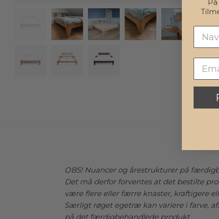
P
Tilm
OBS! Nuancer og årestrukturer på færdi
Det må derfor forventes at det bestilte p
være flere eller færre knaster, kraftigere el
Særligt røget egetræ kan variere i farve, a
på det færdigbehandlede produkt.