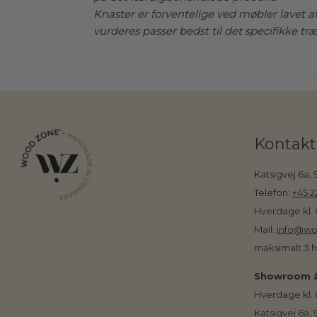
Knaster er forventelige ved møbler lavet a
vurderes passer bedst til det specifikke tr
Kontakt
Katsigvej 6a,
Telefon:
+45 2
Hverdage kl. 
Mail:
info@wo
maksimalt 3 
Showroom å
Hverdage kl. 
Katsigvej 6a,