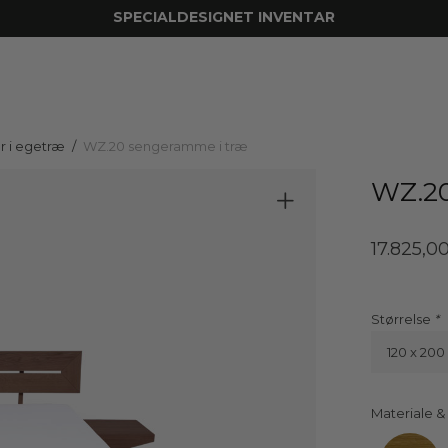
SPECIALDESIGNET INVENTAR
 i egetræ
/
WZ.20 sengeramme i træ
WZ.20
17.825,0
Størrelse
120 x 200
Materiale &