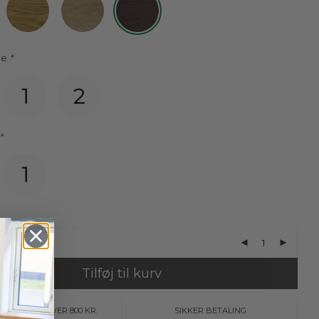
de
*
*
Tilføj til kurv
AGT V/KØB OVER 800 KR.
SIKKER BETALING