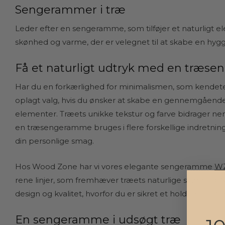
Sengerammer i træ
Leder efter en sengeramme, som tilføjer et naturligt e
skønhed og varme, der er velegnet til at skabe en hyg
Få et naturligt udtryk med en træ
Har du en forkærlighed for minimalismen, som kendete
oplagt valg, hvis du ønsker at skabe en gennemgående 
elementer. Træets unikke tekstur og farve bidrager 
en træsengeramme bruges i flere forskellige indretnin
din personlige smag.
Hos Wood Zone har vi vores elegante sengeramme
WZ
rene linjer, som fremhæver træets naturlige skønhed. Ne
design og kvalitet, hvorfor du er sikret et holdbart m
En sengeramme i udsøgt træ