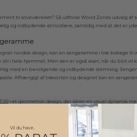
lement til soveværelset? Så udforsk Wood Zones udvalg af 
gelig og indbydende atmosfære, samtidig med at det er yder
sengeramme
gner nordisk design, kan en sengeramme i træ bidrage til
stil i hele hjemmet. Men den er også skøn, når du blot vil
nemlig med en beroligende og indbydende stemning. Senge
gsstile. Afhængigt af træsorten og designet kan en sengera
.20
i et geometrisk design, der sikrer en visuel dynamik m
top det er et stort fokuspunkt når vi kreerer vores udvalg a
øbel, når du vælger vores træsengeramme.
Vil du have..