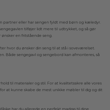
 partner eller har sengen fyldt med børn og kæledyr.
egavlen tilføjer lidt mere til udtrykket, og så gør
r ønsker en fritstående seng.
r hvor du ønsker din seng til at stå i soveværelset.
øvnen. Både sengegavl og sengebord kan afmonteres, så
 til materialer og stil. For at kvalitetssikre alle vores
or at kunne skabe de mest unikke møbler til dig og dit
ke har du allerede en perfekt madras til dine