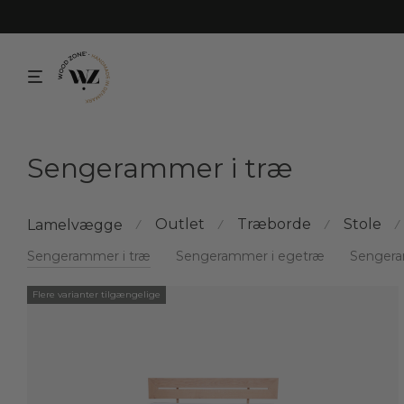
Sengerammer i træ
Outlet
Træborde
Stole
Lamelvægge
⁄
⁄
⁄
⁄
Sengerammer i træ
Sengerammer i egetræ
Sengera
Flere varianter tilgængelige