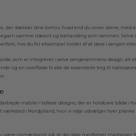
 der dækker dine behov, hvad end du sover alene, med en
egavl i samme træsort og behandling som rammen. Selve seng
rfekt, hvis du for eksempel holder af at læse i sengen elle
de, som er integreret i selve sengerammens design, alt efte
nde og en overflade til alle de essentielle ting til nattes
v.
ræ
ejde møbler i tidløse designs, der er holdbare både i forhold
ærksted i Nordjylland, hvor vi nøje udvælger hver planke f
 være opmærksom på, at der ikke medfølger madrasser. Mås