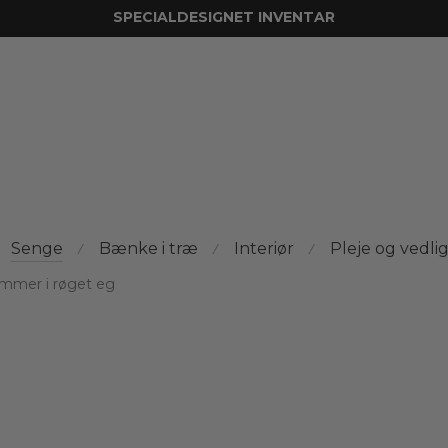
SPECIALDESIGNET INVENTAR
Senge
Bænke i træ
Interiør
Pleje og vedli
⁄
⁄
⁄
mmer i røget eg