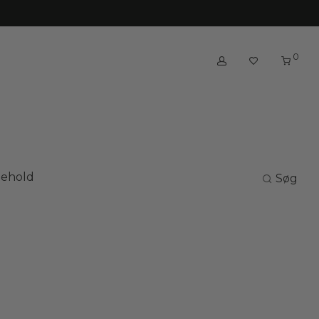
0
gehold
Søg