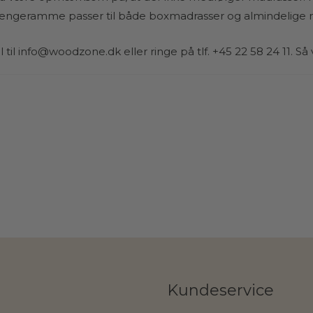
s sengeramme passer til både boxmadrasser og almindelige 
 til
info@woodzone.dk
eller ringe på tlf. +45 22 58 24 11. Så
Kundeservice