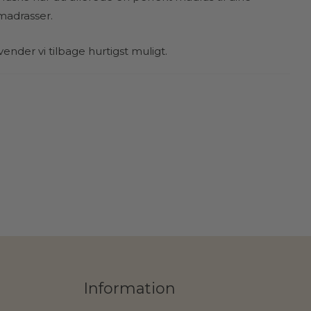
madrasser.
 vender vi tilbage hurtigst muligt.
Information