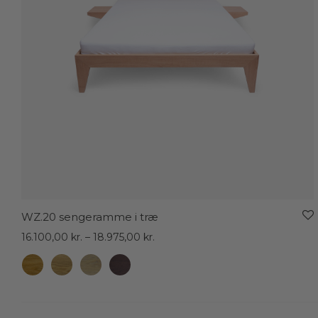
WZ.20 sengeramme i træ
Prisinterval:
16.100,00
kr.
–
18.975,00
kr.
16.100,00 kr.
til
18.975,00 kr.