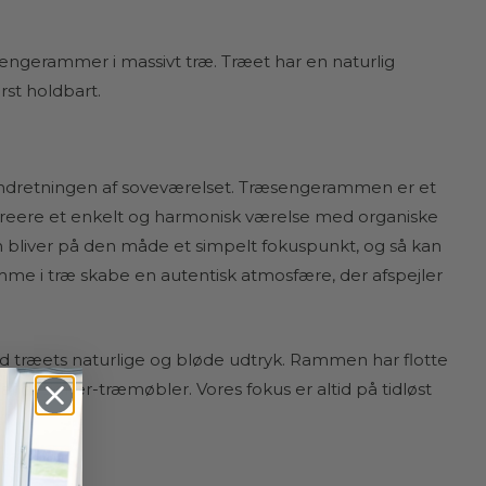
sengerammer i massivt træ. Træet har en naturlig
st holdbart.
 indretningen af soveværelset. Træsengerammen er et
 kreere et enkelt og harmonisk værelse med organiske
n bliver på den måde
et simpelt fokuspunkt, og så kan
mme i træ skabe en autentisk atmosfære, der afspejler
ed træets naturlige og bløde udtryk. Rammen har flotte
f designer-træmøbler. Vores fokus er altid på tidløst