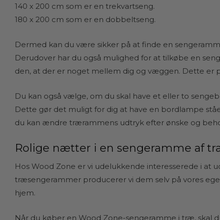
140 x 200 cm som er en trekvartseng.
180 x 200 cm som er en dobbeltseng.
Dermed kan du være sikker på at finde en sengeramme,
Derudover har du også mulighed for at tilkøbe en seng
den, at der er noget mellem dig og væggen. Dette er pe
Du kan også vælge, om du skal have et eller to sengebor
Dette gør det muligt for dig at have en bordlampe ståe
du kan ændre trærammens udtryk efter ønske og beho
Rolige nætter i en sengeramme af t
Hos Wood Zone er vi udelukkende interesserede i at udarb
træsengerammer producerer vi dem selv på vores eget v
hjem.
Når du køber en Wood Zone-sengeramme i træ, skal du