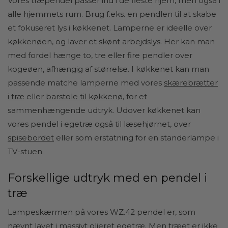
Vores træpendel passer ind i de fleste hjem, men også i
alle hjemmets rum. Brug f.eks. en pendlen til at skabe
et fokuseret lys i køkkenet. Lamperne er ideelle over
køkkenøen, og laver et skønt arbejdslys. Her kan man
med fordel hænge to, tre eller fire pendler over
kogeøen, afhængig af størrelse. I køkkenet kan man
passende matche lamperne med vores
skærebrætter
i træ
eller
barstole til køkkenø
, for et
sammenhængende udtryk. Udover køkkenet kan
vores pendel i egetræ også til læsehjørnet, over
spisebordet
eller som erstatning for en standerlampe i
TV-stuen.
Forskellige udtryk med en pendel i
træ
Lampeskærmen på vores WZ.42 pendel er, som
nævnt lavet i massivt olieret egetræ. Men træet er ikke