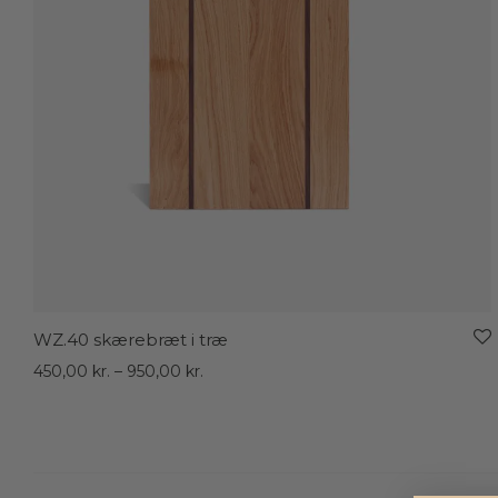
WZ.40 skærebræt i træ
Prisinterval:
450,00
kr.
–
950,00
kr.
450,00 kr.
til
950,00 kr.