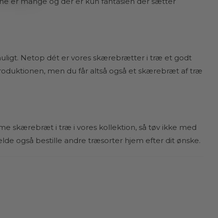
erne er mange og der er kun fantasien der sætter
uligt. Netop dét er vores skærebrætter i træ et godt
roduktionen, men du får altså også et skærebræt af træ
mme skærebræt i træ i vores kollektion, så tøv ikke med
lde også bestille andre træsorter hjem efter dit ønske.