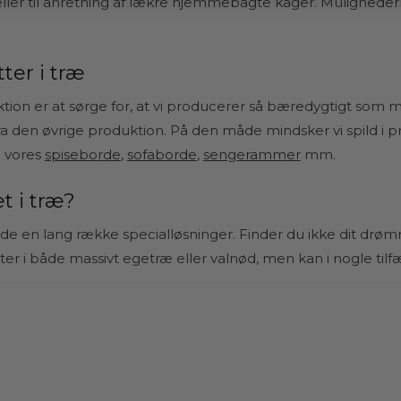
s eller til anretning af lækre hjemmebagte kager. Mulighed
er i træ
ion er at sørge for, at vi producerer så bæredygtigt som m
a den øvrige produktion. På den måde mindsker vi spild i p
l vores
spiseborde
,
sofaborde
,
sengerammer
mm.
t i træ?
lbyde en lang række specialløsninger. Finder du ikke dit drø
er i både massivt egetræ eller valnød, men kan i nogle tilfæ