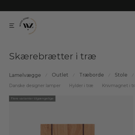
Skærebrætter i træ
Outlet
Træborde
Stole
Lamelvægge
⁄
⁄
⁄
⁄
Danske designer lamper
Hylder i træ
Knivmagnet i t
Flere varianter tilgængelige