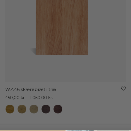
WZ.46 skærebræt i træ
Prisinterval:
450,00
kr.
–
1.050,00
kr.
450,00 kr.
til
1.050,00 kr.