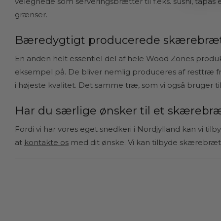
velegnede som serveringsbrætter til f.eks. sushi, tapa
grænser.
Bæredygtigt producerede skærebrætt
En anden helt essentiel del af hele Wood Zones produkt
eksempel på. De bliver nemlig produceres af resttræ fr
i højeste kvalitet. Det samme træ, som vi også bruger ti
Har du særlige ønsker til et skærebræ
Fordi vi har vores eget snedkeri i Nordjylland kan vi ti
at
kontakte os
med dit ønske. Vi kan tilbyde skærebrætt