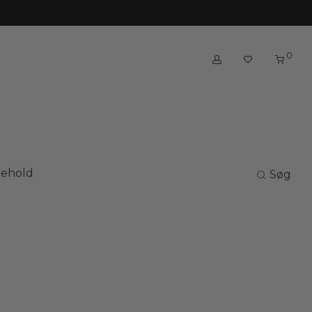
0
gehold
Søg