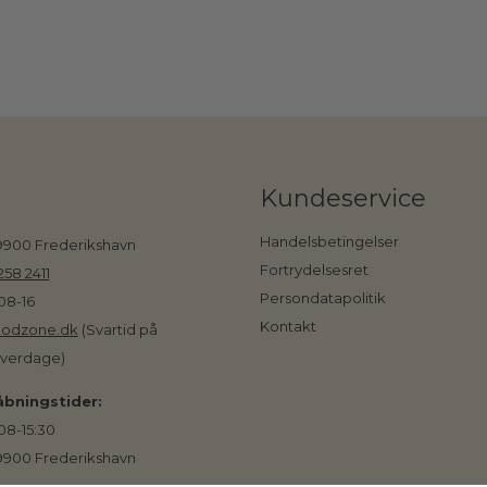
Kundeservice
Handelsbetingelser
 9900 Frederikshavn
Fortrydelsesret
258 2411
Persondatapolitik
08-16
Kontakt
odzone.dk
(Svartid på
hverdage)
bningstider:
08-15:30
 9900 Frederikshavn