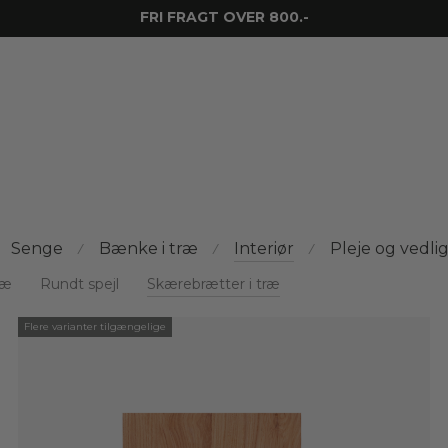
FRI FRAGT OVER 800.-
Senge
Bænke i træ
Interiør
Pleje og vedli
⁄
⁄
⁄
ræ
Rundt spejl
Skærebrætter i træ
Flere varianter tilgængelige