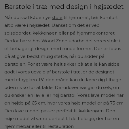
Barstole i træ med design i højsædet
Når du skal købe nye
stole
til hjemmet, bør komfort
altid være i højsædet. Uanset om det er ved
spisebordet
, køkkenøen eller på hjemmekontoret.
Derfor har vi hos Wood Zone udarbejdet vores stole i
et behageligt design med runde former. Der er fokus
på at give bedst mulig støtte, når du sidder på
barstolen. For at være helt sikker på at alle kan sidde
godt i vores udvalg af barstole i træ, er de
designet
med et ryglæn. På den måde kan du læne dig tilbage
uden risiko for at falde. Derudover vælger du selv, om
du ønsker en lav eller høj barstol. Vores lave model har
en højde på 65 cm, hvor vores høje model er på 75 cm.
Den lave model passer perfekt til køkkenøen. Den
høje model vil være perfekt til de heldige, der har en
hjemmebar eller til restauration.