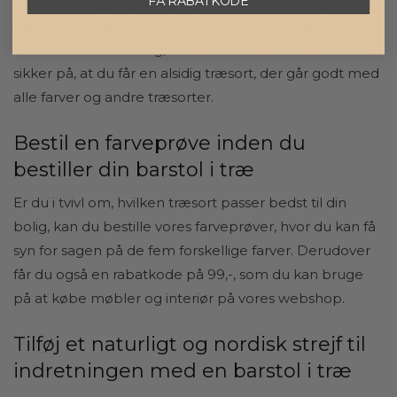
FÅ RABATKODE
egetræ er til gengæld oplagt, hvis du er til en lysere
træsort. Du vælger selv, hvor lys egen skal være alt
efter dens behandling, men uanset hvad kan du være
sikker på, at du får en alsidig træsort, der går godt med
alle farver og andre træsorter.
Bestil en farveprøve inden du
bestiller din barstol i træ
Er du i tvivl om, hvilken træsort passer bedst til din
bolig, kan du bestille vores
farveprøver
, hvor du kan få
syn for sagen på de fem forskellige farver. Derudover
får du også en rabatkode på 99,-, som du kan bruge
på at købe møbler og
interiør på vores webshop.
Tilføj et naturligt og nordisk strejf til
indretningen med en barstol i træ