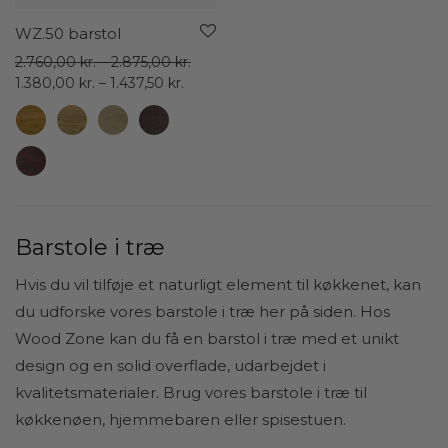
WZ.50 barstol
Prisinterval:
2.760,00
kr.
–
2.875,00
kr.
Prisinterval:
2.760,00 kr.
1.380,00
kr.
–
1.437,50
kr.
1.380,00 kr.
til
til
2.875,00 kr.
1.437,50 kr.
Barstole i træ
Hvis du vil tilføje et naturligt element til køkkenet, kan
du udforske vores barstole i træ her på siden. Hos
Wood Zone kan du få en barstol i træ med et unikt
design og en solid overflade, udarbejdet i
kvalitetsmaterialer. Brug vores barstole i træ til
køkkenøen, hjemmebaren eller spisestuen.