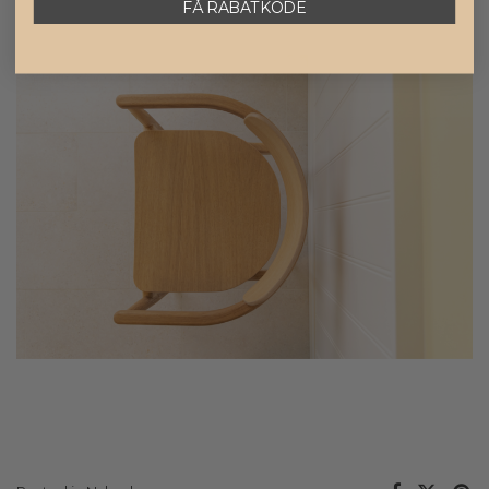
FÅ RABATKODE