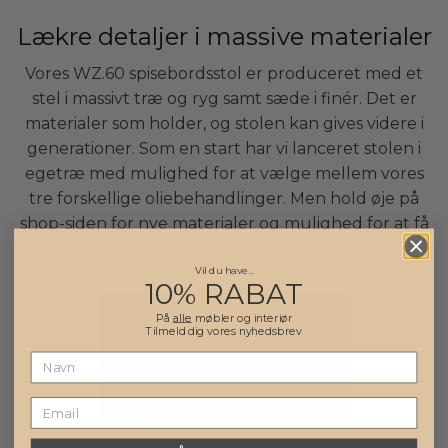
Lækre detaljer i massive materialer
Vores WZ.60 spisebordsstol er produceret med et
stel i massivt træ og ryg samt sæde i finér. Det er
materialer som holder, og stolen kan gives videre i
generationer. Som en start har vi lanceret stolen i
egetræ med mulighed for at vælge mellem vores
tre forskellige oliebehandlinger. Men hold øje på
shop-siden
for nye materialer og mulighed for at få
polstring på spisebordsstolens sæde.
Vil du have..
10% RABAT
På
alle
møbler og interiør
Tilmeld dig vores nyhedsbrev