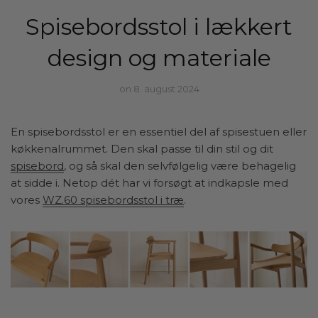
Spisebordsstol i lækkert
design og materiale
on 8. august 2024
En spisebordsstol er en essentiel del af spisestuen eller
køkkenalrummet. Den skal passe til din stil og dit
spisebord
, og så skal den selvfølgelig være behagelig
at sidde i. Netop dét har vi forsøgt at indkapsle med
vores
WZ.60 spisebordsstol i træ
.