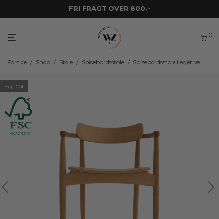
FRI FRAGT OVER 800.-
0
Forside
/
Shop
/
Stole
/
Spisebordsstole
/
Spisebordsstole i egetræ
/
WZ.
Eg, Oil