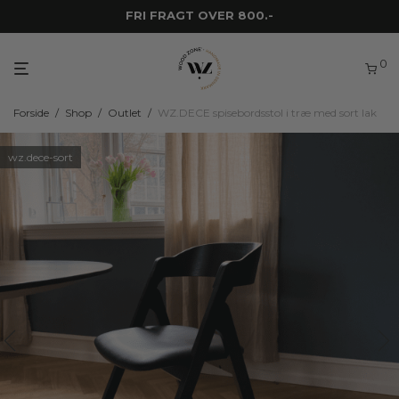
FRI FRAGT OVER 800.-
0
Forside
/
Shop
/
Outlet
/
WZ.DECE spisebordsstol i træ med sort lak
wz.dece-sort