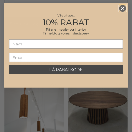
Vil du have..
10% RABAT
På
alle
møbler og interiør
Tilmeld dig vores nyhedsbrev
Relaterede varer
FÅ RABATKODE
-
50
%
-
40
%