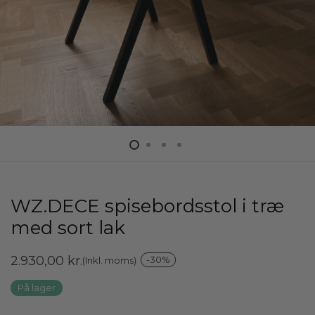
WZ.DECE spisebordsstol i træ
med sort lak
2.930,00
kr.
-
30
%
(Inkl. moms)
På lager