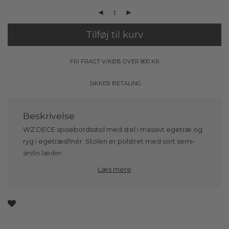
Tilføj til kurv
FRI FRAGT V/KØB OVER 800 KR.
SIKKER BETALING
WZ.DECE spisebordsstol med stel i massivt egetræ og
ryg i egetræsfinér. Stolen er polstret med sort semi-
anilin læder.
Læs mere
Begrænset lager af outletstole, som fås til en
fordelagtig pris. Disse stole står som nye og er aldrig
brugt. Sælges til nedsat pris da der skal ryddes ud i
lager.