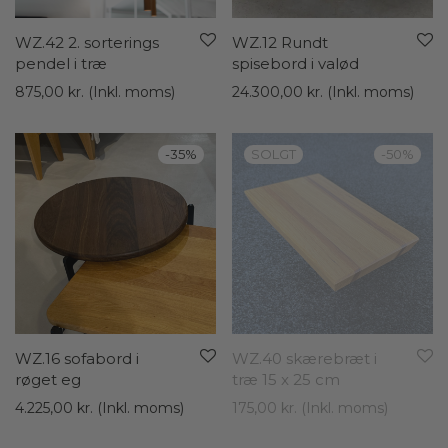
WZ.42 2. sorterings
WZ.12 Rundt
pendel i træ
spisebord i valød
875,00
kr.
(Inkl. moms)
24.300,00
kr.
(Inkl. moms)
-
35
%
-
50
%
WZ.16 sofabord i
WZ.40 skærebræt i
røget eg
træ 15 x 25 cm
4.225,00
kr.
(Inkl. moms)
175,00
kr.
(Inkl. moms)