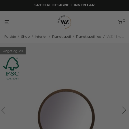
SPECIALDESIGNET INVENTAR
0
Forside
/
Shop
/
Interiør
/
Rundt spejl
/
Rundt spejl i eg
/
WZ.41 rundt spejl
Røget eg, oil