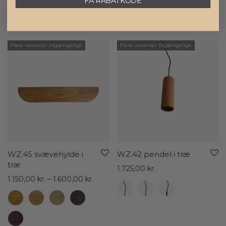
FÅ RABATKODE
Dette spejl er skabt til at holde i mange år, og med den
Relaterede varer
rette pleje vil det bevare sin tidløse charme. Spejlet
med træramme er det ideelle valg for dig, der ønsker
at kombinere bæredygtighed med et elegant design i
Flere varianter tilgængelige
Flere varianter tilgængelige
din boligindretning.
WZ.45 svævehylde i
WZ.42 pendel i træ
træ
1.725,00
kr.
Prisinterval:
1.150,00
kr.
–
1.600,00
kr.
1.150,00 kr.
til
1.600,00 kr.