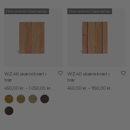
Flere varianter tilgængelige
Flere varianter tilgængelige
WZ.46 skærebræt i
WZ.40 skærebræt i
træ
træ
Prisinterval:
Prisinterv
450,00
kr.
–
1.050,00
kr.
450,00
kr.
–
950,00
kr.
450,00 kr.
450,00 kr
til
til
1.050,00 kr.
950,00 kr