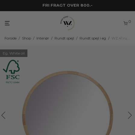
FRI FRAGT OVER 800.-
0
Forside
/
Shop
/
Interiør
/
Rundt spejl
/
Rundt spejl i eg
/
WZ.41 rundt spejl
Eg, White oil