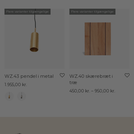
Flere varianter tilgængelige
Flere varianter tilgængelige
WZ.43 pendel i metal
WZ.40 skærebræt i
træ
1.955,00
kr.
Prisinterv
450,00
kr.
–
950,00
kr.
450,00 kr
til
950,00 kr