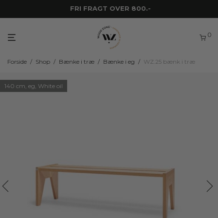
FRI FRAGT OVER 800.-
0
Forside
/
Shop
/
Bænke i træ
/
Bænke i eg
/
WZ.25 bænk i træ
140 cm, eg, White oil