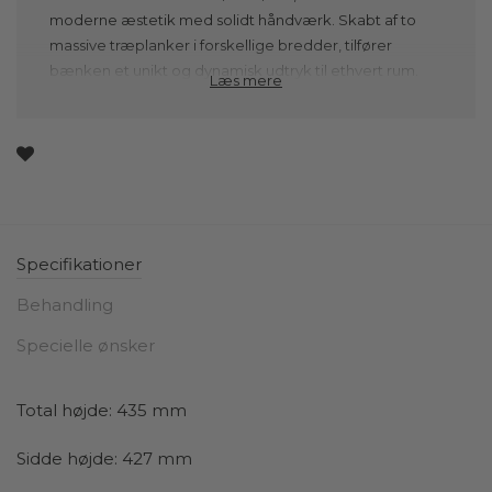
moderne æstetik med solidt håndværk. Skabt af to
massive træplanker i forskellige bredder, tilfører
bænken et unikt og dynamisk udtryk til ethvert rum.
Læs mere
Denne variation i plankernes bredde skaber en visuel
balance, hvor det minimalistiske formsprog møder en
moderne fortolkning af nordisk designtradition.
Resultatet er en bænk i træ, der fremstår som både
robust og elegant med en let asymmetri, som tilføjer
karakter og personlighed.
Specifikationer
Træets naturlige skønhed spiller en central rolle i
designet af træbænken. De to planker fremviser
Behandling
træets unikke årestrukturer og farvenuancer, hvilket
Specielle ønsker
giver hver bænk et unikt og organisk udtryk uanset om
du vælger massivt egetræ, røget eg eller valnød.
Træets naturlige varme skaber en hyggelig og
Total højde: 435 mm
indbydende stemning, der passer perfekt til både
moderne og mere klassiske interiører. Uanset om du
Sidde højde: 427 mm
placerer bænken i entreen, spisestuen eller stuen, vil