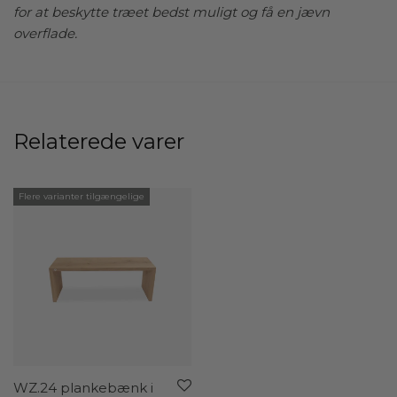
for at beskytte træet bedst muligt og få en jævn
udtryk det let at kombinere bænken med forskellige
overflade.
indretningsstile og farver.
Med WZ.25 får du hermed en bænk i træ, der forener
det bedste af moderne nordisk design med materialer
af høj kvalitet. Denne unikke kombination af
Relaterede varer
funktionalitet, æstetik og håndværk gør bænken til et
møbel, der vil give dit hjem et tidløst præg og sikre
komfort og elegance i hverdagen.
Flere varianter tilgængelige
WZ.24 plankebænk i