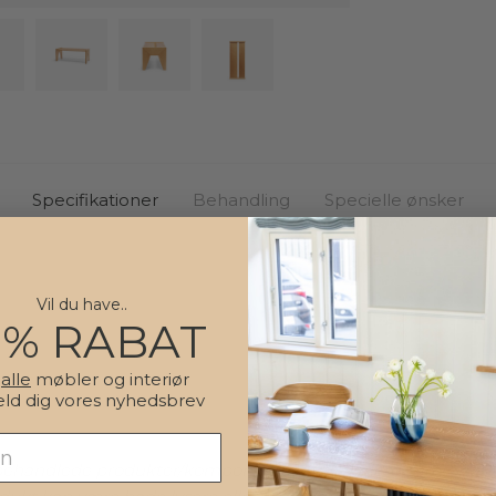
som til
Træets 
træbæn
og farv
udtryk 
Træets
stemni
Specifikationer
Behandling
Specielle ønsker
interiø
eller st
Benene 
Vil du have..
formet 
0% RABAT
former
nordis
å
alle
møbler og interiør
De geo
eld dig vores nyhedsbrev
en stab
og komf
gbehandlede
produkter/komponenter i træ varierer, afhængigt
skaber 
bænken 