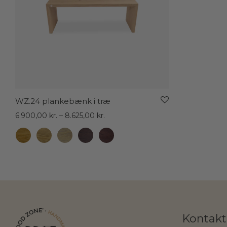
WZ.24 plankebænk i træ
Prisinterval:
6.900,00
kr.
–
8.625,00
kr.
6.900,00 kr.
til
8.625,00 kr.
Kontakt