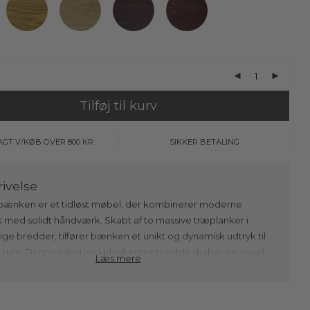
Tilføj til kurv
AGT V/KØB OVER 800 KR.
SIKKER BETALING
bænken er et tidløst møbel, der kombinerer moderne
 med solidt håndværk. Skabt af to massive træplanker i
lige bredder, tilfører bænken et unikt og dynamisk udtryk til
 rum. Denne variation i plankernes bredde skaber en visuel
Læs mere
e, hvor det minimalistiske formsprog møder en moderne
ning af nordisk designtradition. Resultatet er en bænk i træ,
emstår som både robust og elegant med en let asymmetri,