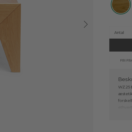
Antal
FRI FR
WZ.25 
æstetik
forskel
ethvert
balanc
fortolk
der fr