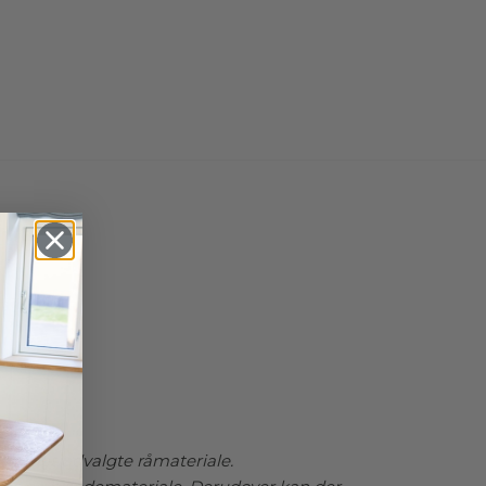
føjer karakter og personlighed.
naturlige skønhed spiller en central rolle i designet af
ken. De to planker fremviser træets unikke årestrukturer
enuancer, hvilket giver hver bænk et unikt og organisk
uanset om du vælger massivt egetræ, røget eg eller valnød.
 naturlige varme skaber en hyggelig og indbydende
ng, der passer perfekt til både moderne og mere klassiske
rer. Uanset om du placerer bænken i entreen, spisestuen
uen, vil den tilføje et strejf af natur i rummet.
på WZ.25 bænken er ligeledes fremstillet i massivt træ og
i geometriske, rene linjer. Disse enkle, men kraftfulde
 bidrager til bænkens moderne udtryk og understøtter det
ke designprincip om funktionalitet kombineret med æstetik.
metriske ben giver ikke blot et skulpturelt præg, men også
il og solid konstruktion, som sikrer, at bænken er holdbar
ortabel at sidde på. Den rene, stringente form af benene
 af det udvalgte råmateriale.
en flot kontrast til de varierende planker, hvilket gør
til et interessant blikfang i ethvert rum.