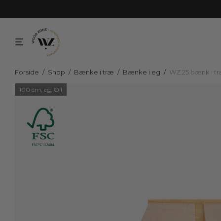
Forside
/
Shop
/
Bænke i træ
/
Bænke i eg
/
WZ.25 bænk i t
100 cm, eg, Oil