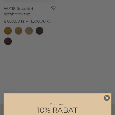
WZ.18 firkantet
sofabord i træ
Prisinterval:
8.050,00
kr.
–
11.500,00
kr.
8.050,00 kr.
til
11.500,00 kr.
Vil du have..
10% RABAT