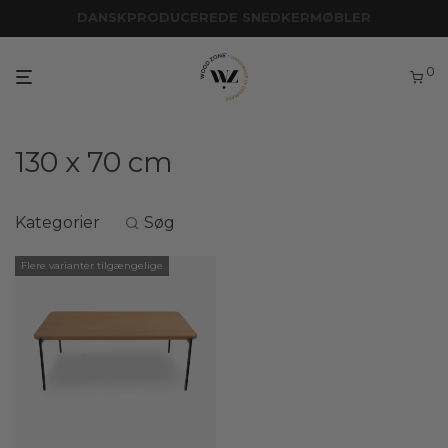
DANSKPRODUCEREDE SNEDKERMØBLER
SPECIALDESIGNET INVENTAR
0
130 x 70 cm
Kategorier
Søg
Flere varianter tilgængelige