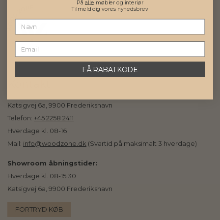
På
alle
møbler og interiør
Tilmeld dig vores nyhedsbrev
FÅ RABATKODE
Kontakt
Katsigvej 6a, 9900 Frederikshavn
Telefon:
+45 2258 2411
Hverdage kl. 08-16
Mail:
info@woodzone.dk
(Svartid på maksimalt 3 hverdage)
Showroom åbningstider:
Hverdage kl. 08-15:30
Katsigvej 6a, 9900 Frederikshavn
FORTRYD KØB