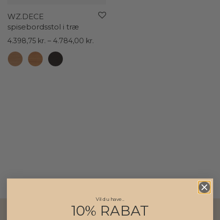
WZ.DECE
spisebordsstol i træ
Prisinterval:
4.398,75
kr.
–
4.784,00
kr.
4.398,75 kr.
til
4.784,00 kr.
Vil du have..
10% RABAT