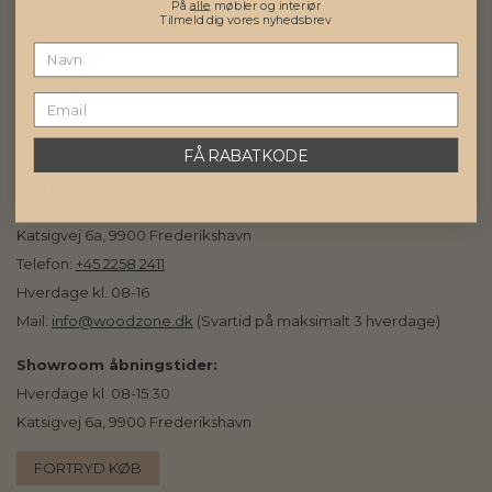
På
alle
møbler og interiør
Tilmeld dig vores nyhedsbrev
FÅ RABATKODE
Kontakt
Katsigvej 6a, 9900 Frederikshavn
Telefon:
+45 2258 2411
Hverdage kl. 08-16
Mail:
info@woodzone.dk
(Svartid på maksimalt 3 hverdage)
Showroom åbningstider:
Hverdage kl. 08-15:30
Katsigvej 6a, 9900 Frederikshavn
FORTRYD KØB